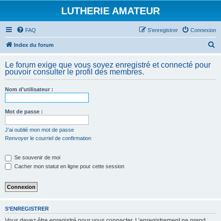
LUTHERIE AMATEUR
FAQ
S’enregistrer
Connexion
R
Index du forum
e
Le forum exige que vous soyez enregistré et connecté pour
c
pouvoir consulter le profil des membres.
h
Nom d’utilisateur :
e
r
Mot de passe :
c
h
J’ai oublié mon mot de passe
Renvoyer le courriel de confirmation
e
r
Se souvenir de moi
Cacher mon statut en ligne pour cette session
S’ENREGISTRER
Vous devez être enregistré pour vous connecter. L’enregistrement ne prend