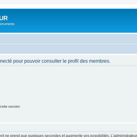
UR
instruments
necté pour pouvoir consulter le profil des membres.
cette session
ment ne prend que quelques secondes et augmente vos possibilités. L’administrate