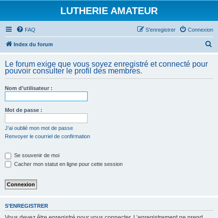
LUTHERIE AMATEUR
FAQ
S’enregistrer
Connexion
R
Index du forum
e
Le forum exige que vous soyez enregistré et connecté pour
c
pouvoir consulter le profil des membres.
h
Nom d’utilisateur :
e
r
Mot de passe :
c
h
J’ai oublié mon mot de passe
Renvoyer le courriel de confirmation
e
r
Se souvenir de moi
Cacher mon statut en ligne pour cette session
S’ENREGISTRER
Vous devez être enregistré pour vous connecter. L’enregistrement ne prend