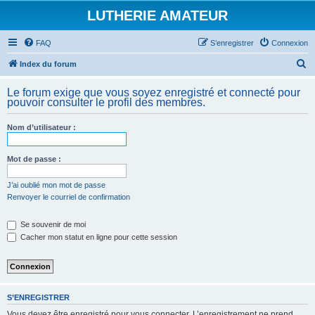
LUTHERIE AMATEUR
FAQ
S’enregistrer
Connexion
R
Index du forum
e
Le forum exige que vous soyez enregistré et connecté pour
c
pouvoir consulter le profil des membres.
h
Nom d’utilisateur :
e
r
Mot de passe :
c
h
J’ai oublié mon mot de passe
Renvoyer le courriel de confirmation
e
r
Se souvenir de moi
Cacher mon statut en ligne pour cette session
S’ENREGISTRER
Vous devez être enregistré pour vous connecter. L’enregistrement ne prend