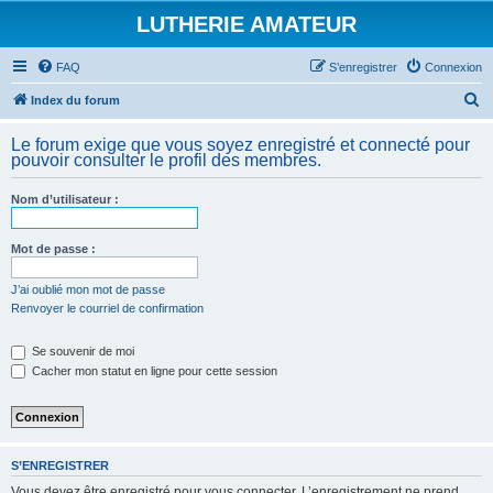
LUTHERIE AMATEUR
FAQ
S’enregistrer
Connexion
R
Index du forum
e
Le forum exige que vous soyez enregistré et connecté pour
c
pouvoir consulter le profil des membres.
h
Nom d’utilisateur :
e
r
Mot de passe :
c
h
J’ai oublié mon mot de passe
Renvoyer le courriel de confirmation
e
r
Se souvenir de moi
Cacher mon statut en ligne pour cette session
S’ENREGISTRER
Vous devez être enregistré pour vous connecter. L’enregistrement ne prend