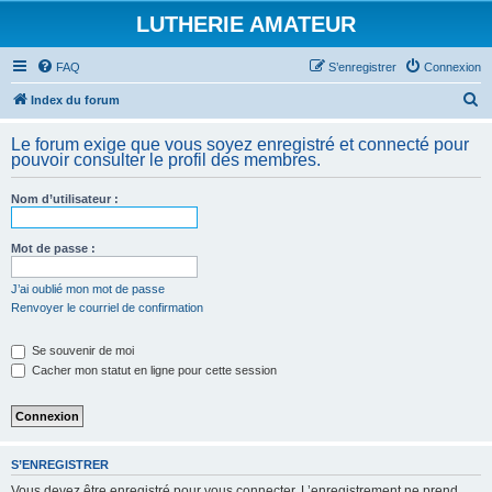
LUTHERIE AMATEUR
FAQ
S’enregistrer
Connexion
R
Index du forum
e
Le forum exige que vous soyez enregistré et connecté pour
c
pouvoir consulter le profil des membres.
h
Nom d’utilisateur :
e
r
Mot de passe :
c
h
J’ai oublié mon mot de passe
Renvoyer le courriel de confirmation
e
r
Se souvenir de moi
Cacher mon statut en ligne pour cette session
S’ENREGISTRER
Vous devez être enregistré pour vous connecter. L’enregistrement ne prend