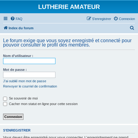
LUTHERIE AMATEUR
FAQ
S’enregistrer
Connexion
R
Index du forum
e
Le forum exige que vous soyez enregistré et connecté pour
c
pouvoir consulter le profil des membres.
h
Nom d’utilisateur :
e
r
Mot de passe :
c
h
J’ai oublié mon mot de passe
Renvoyer le courriel de confirmation
e
r
Se souvenir de moi
Cacher mon statut en ligne pour cette session
S’ENREGISTRER
Vous devez être enregistré pour vous connecter. L’enregistrement ne prend