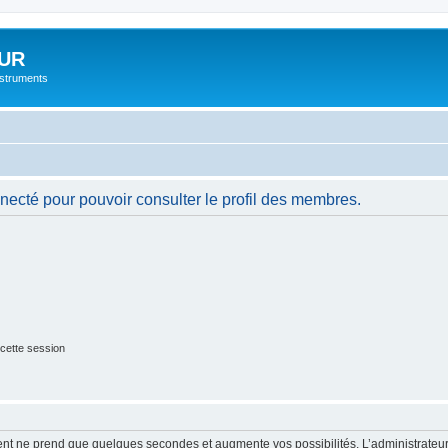
UR
instruments
necté pour pouvoir consulter le profil des membres.
cette session
ment ne prend que quelques secondes et augmente vos possibilités. L’administrate