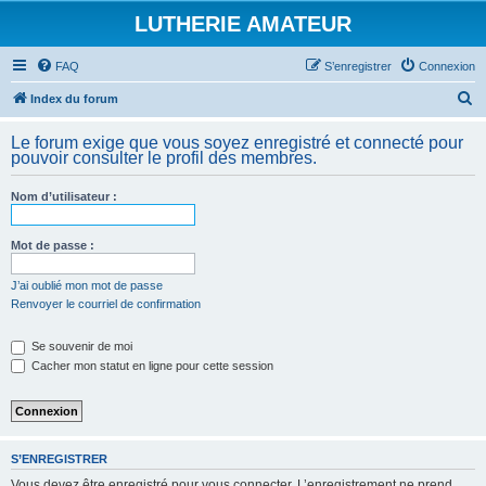
LUTHERIE AMATEUR
FAQ
S’enregistrer
Connexion
R
Index du forum
e
Le forum exige que vous soyez enregistré et connecté pour
c
pouvoir consulter le profil des membres.
h
Nom d’utilisateur :
e
r
Mot de passe :
c
h
J’ai oublié mon mot de passe
Renvoyer le courriel de confirmation
e
r
Se souvenir de moi
Cacher mon statut en ligne pour cette session
S’ENREGISTRER
Vous devez être enregistré pour vous connecter. L’enregistrement ne prend