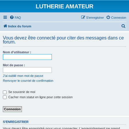
LUTHERIE AMATEUR
FAQ
S’enregistrer
Connexion
R
Index du forum
e
Vous devez être connecté pour citer des messages dans ce
c
forum.
h
Nom d’utilisateur :
e
r
Mot de passe :
c
h
J’ai oublié mon mot de passe
Renvoyer le courriel de confirmation
e
r
Se souvenir de moi
Cacher mon statut en ligne pour cette session
S’ENREGISTRER
Vous devez être enregistré pour vous connecter. L’enregistrement ne prend