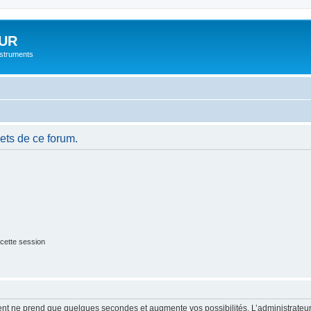
UR
instruments
ets de ce forum.
cette session
ment ne prend que quelques secondes et augmente vos possibilités. L’administrate