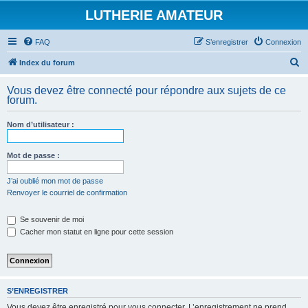
LUTHERIE AMATEUR
FAQ
S’enregistrer
Connexion
R
Index du forum
e
Vous devez être connecté pour répondre aux sujets de ce
c
forum.
h
Nom d’utilisateur :
e
r
Mot de passe :
c
h
J’ai oublié mon mot de passe
Renvoyer le courriel de confirmation
e
r
Se souvenir de moi
Cacher mon statut en ligne pour cette session
S’ENREGISTRER
Vous devez être enregistré pour vous connecter. L’enregistrement ne prend