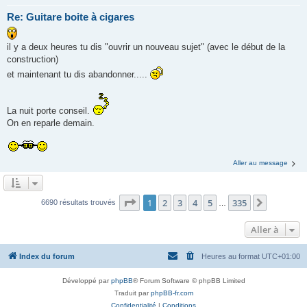
Re: Guitare boite à cigares
il y a deux heures tu dis "ouvrir un nouveau sujet" (avec le début de la
construction)
et maintenant tu dis abandonner.....
La nuit porte conseil.
On en reparle demain.
Aller au message
Page
1
sur
335
1
2
3
4
5
335
Suivante
6690 résultats trouvés
…
Aller à
Index du forum
Heures au format
UTC+01:00
Développé par
phpBB
® Forum Software © phpBB Limited
Traduit par
phpBB-fr.com
Confidentialité
|
Conditions