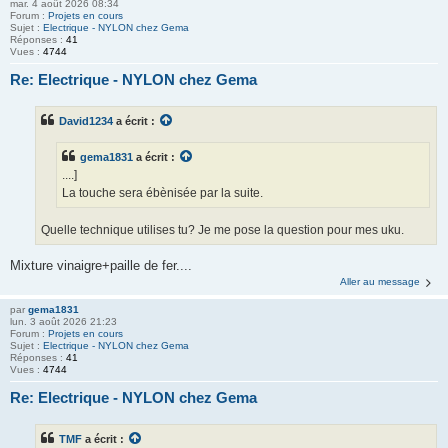
mar. 4 août 2026 08:34
Forum :
Projets en cours
Sujet :
Electrique - NYLON chez Gema
Réponses :
41
Vues :
4744
Re: Electrique - NYLON chez Gema
David1234
a écrit :
gema1831
a écrit :
....]
La touche sera ébènisée par la suite.
Quelle technique utilises tu? Je me pose la question pour mes uku.
Mixture vinaigre+paille de fer....
Aller au message
par
gema1831
lun. 3 août 2026 21:23
Forum :
Projets en cours
Sujet :
Electrique - NYLON chez Gema
Réponses :
41
Vues :
4744
Re: Electrique - NYLON chez Gema
TMF
a écrit :