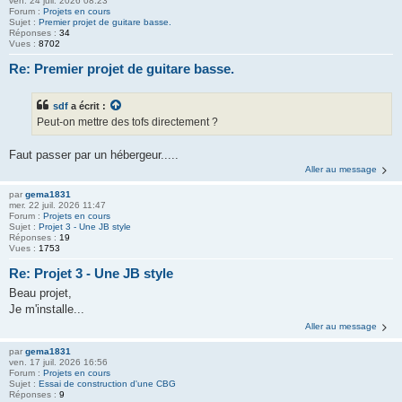
ven. 24 juil. 2026 08:23
Forum :
Projets en cours
Sujet :
Premier projet de guitare basse.
Réponses :
34
Vues :
8702
Re: Premier projet de guitare basse.
sdf
a écrit :
Peut-on mettre des tofs directement ?
Faut passer par un hébergeur.....
Aller au message
par
gema1831
mer. 22 juil. 2026 11:47
Forum :
Projets en cours
Sujet :
Projet 3 - Une JB style
Réponses :
19
Vues :
1753
Re: Projet 3 - Une JB style
Beau projet,
Je m'installe...
Aller au message
par
gema1831
ven. 17 juil. 2026 16:56
Forum :
Projets en cours
Sujet :
Essai de construction d'une CBG
Réponses :
9