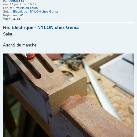
par
gema1831
mar. 14 juil. 2026 16:49
Forum :
Projets en cours
Sujet :
Electrique - NYLON chez Gema
Réponses :
41
Vues :
4744
Re: Electrique - NYLON chez Gema
Salut,
Arrondi du manche