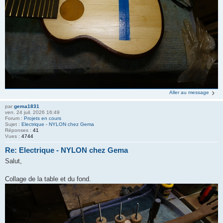
Aller au message
par
gema1831
ven. 24 juil. 2026 16:49
Forum :
Projets en cours
Sujet :
Electrique - NYLON chez Gema
Réponses :
41
Vues :
4744
Re: Electrique - NYLON chez Gema
Salut,
Collage de la table et du fond.