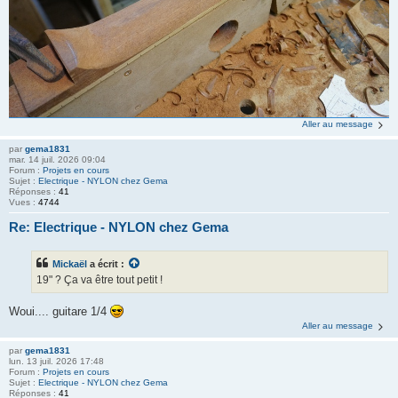
Aller au message
par
gema1831
mar. 14 juil. 2026 09:04
Forum :
Projets en cours
Sujet :
Electrique - NYLON chez Gema
Réponses :
41
Vues :
4744
Re: Electrique - NYLON chez Gema
Mickaël
a écrit :
19" ? Ça va être tout petit !
Woui.... guitare 1/4
Aller au message
par
gema1831
lun. 13 juil. 2026 17:48
Forum :
Projets en cours
Sujet :
Electrique - NYLON chez Gema
Réponses :
41