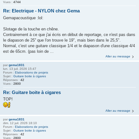
Vues :
4744
Re: Electrique - NYLON chez Gema
Gemapacoustique :lol:
Slotage de la touche en chêne.
Contrairement à ce que j'ai écris en début de reportage, ce n'est pas dans
le diapason de 25'' que l'on trouve le 19", mais bien dans le 25,5".
Normal, c'est une guitare classique 1/4 et le diapason d'une classique 4/4
est de 65cm. (pas loin de ...
Aller au message
par
gema1831
lun. 13 juil. 2026 15:47
Forum :
Elaborations de projets
Sujet :
Guitare boite à cigares
Réponses :
42
Vues :
2800
Re: Guitare boite à cigares
TOP!
Aller au message
par
gema1831
dim. 12 juil. 2026 18:10
Forum :
Elaborations de projets
Sujet :
Guitare boite à cigares
Réponses :
42
Vues :
2800