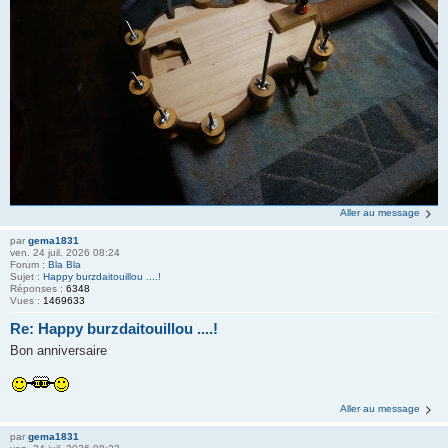
Aller au message
par
gema1831
ven. 24 juil. 2026 08:24
Forum :
Bla Bla
Sujet :
Happy burzdaitouillou ....!
Réponses :
6348
Vues :
1469633
Re: Happy burzdaitouillou ....!
Bon anniversaire
Aller au message
par
gema1831