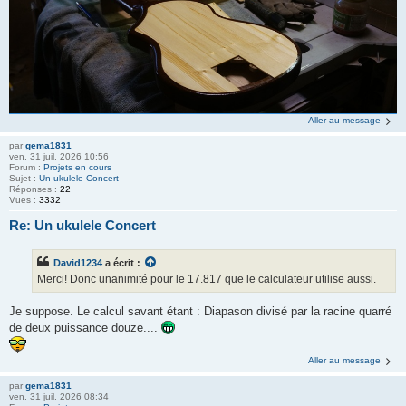
Aller au message
par
gema1831
ven. 31 juil. 2026 10:56
Forum :
Projets en cours
Sujet :
Un ukulele Concert
Réponses :
22
Vues :
3332
Re: Un ukulele Concert
David1234
a écrit :
Merci! Donc unanimité pour le 17.817 que le calculateur utilise aussi.
Je suppose. Le calcul savant étant : Diapason divisé par la racine quarré
de deux puissance douze....
Aller au message
par
gema1831
ven. 31 juil. 2026 08:34