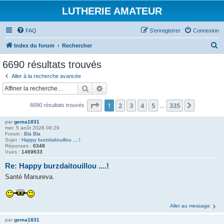
LUTHERIE AMATEUR
FAQ
S’enregistrer
Connexion
R
Index du forum
Rechercher
e
6690 résultats trouvés
c
Aller à la recherche avancée
h
Rechercher
Recherche avancée
e
Page
1
sur
335
1
2
3
4
5
335
Suivante
6690 résultats trouvés
r
…
c
par
gema1831
mer. 5 août 2026 08:29
h
Forum :
Bla Bla
Sujet :
Happy burzdaitouillou ....!
e
Réponses :
6348
Vues :
1469633
r
Re: Happy burzdaitouillou ....!
Santé Manureva.
Aller au message
par
gema1831