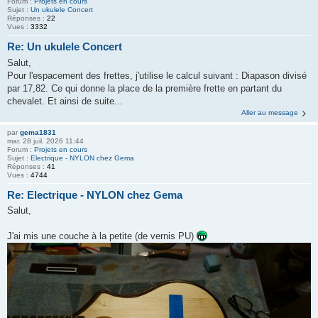
Forum :
Projets en cours
Sujet :
Un ukulele Concert
Réponses :
22
Vues :
3332
Re: Un ukulele Concert
Salut,
Pour l'espacement des frettes, j'utilise le calcul suivant : Diapason divisé
par 17,82. Ce qui donne la place de la première frette en partant du
chevalet. Et ainsi de suite...
Aller au message
par
gema1831
mar. 28 juil. 2026 11:44
Forum :
Projets en cours
Sujet :
Electrique - NYLON chez Gema
Réponses :
41
Vues :
4744
Re: Electrique - NYLON chez Gema
Salut,
J'ai mis une couche à la petite (de vernis PU)