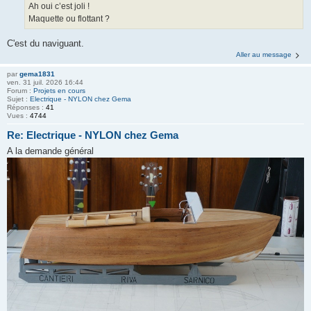
Ah oui c’est joli !
Maquette ou flottant ?
C'est du naviguant.
Aller au message
par
gema1831
ven. 31 juil. 2026 16:44
Forum :
Projets en cours
Sujet :
Electrique - NYLON chez Gema
Réponses :
41
Vues :
4744
Re: Electrique - NYLON chez Gema
A la demande général