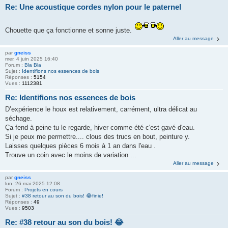
Re: Une acoustique cordes nylon pour le paternel
Chouette que ça fonctionne et sonne juste.
Aller au message
par
gneiss
mer. 4 juin 2025 16:40
Forum :
Bla Bla
Sujet :
Identifions nos essences de bois
Réponses :
5154
Vues :
1112381
Re: Identifions nos essences de bois
D’expérience le houx est relativement, carrément, ultra délicat au
séchage.
Ça fend à peine tu le regarde, hiver comme été c'est gavé d'eau.
Si je peux me permettre.... clous des trucs en bout, peinture y.
Laisses quelques pièces 6 mois à 1 an dans l'eau .
Trouve un coin avec le moins de variation ...
Aller au message
par
gneiss
lun. 26 mai 2025 12:08
Forum :
Projets en cours
Sujet :
#38 retour au son du bois! 😂finie!
Réponses :
49
Vues :
9503
Re: #38 retour au son du bois! 😂