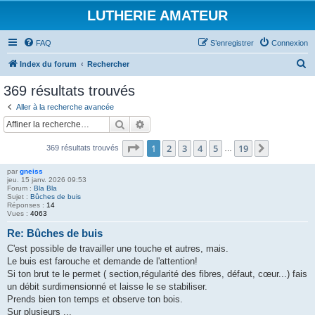
LUTHERIE AMATEUR
FAQ
S’enregistrer
Connexion
R
Index du forum
Rechercher
e
369 résultats trouvés
c
Aller à la recherche avancée
h
Rechercher
Recherche avancée
e
Page
1
sur
19
1
2
3
4
5
19
Suivante
369 résultats trouvés
r
…
c
par
gneiss
jeu. 15 janv. 2026 09:53
h
Forum :
Bla Bla
Sujet :
Bûches de buis
e
Réponses :
14
Vues :
4063
r
Re: Bûches de buis
C'est possible de travailler une touche et autres, mais.
Le buis est farouche et demande de l'attention!
Si ton brut te le permet ( section,régularité des fibres, défaut, cœur...) fais
un débit surdimensionné et laisse le se stabiliser.
Prends bien ton temps et observe ton bois.
Sur plusieurs ...