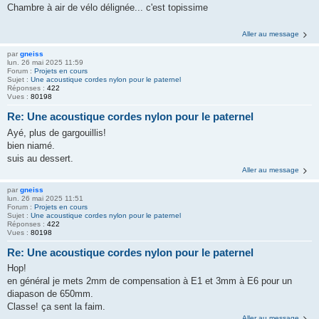
Chambre à air de vélo délignée... c'est topissime
Aller au message
par
gneiss
lun. 26 mai 2025 11:59
Forum :
Projets en cours
Sujet :
Une acoustique cordes nylon pour le paternel
Réponses :
422
Vues :
80198
Re: Une acoustique cordes nylon pour le paternel
Ayé, plus de gargouillis!
bien niamé.
suis au dessert.
Aller au message
par
gneiss
lun. 26 mai 2025 11:51
Forum :
Projets en cours
Sujet :
Une acoustique cordes nylon pour le paternel
Réponses :
422
Vues :
80198
Re: Une acoustique cordes nylon pour le paternel
Hop!
en général je mets 2mm de compensation à E1 et 3mm à E6 pour un
diapason de 650mm.
Classe! ça sent la faim.
Aller au message