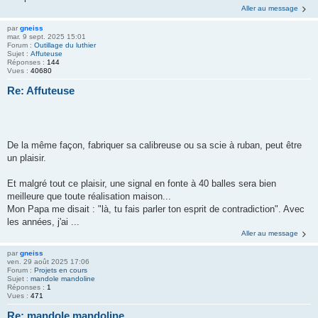
Aller au message
par
gneiss
mar. 9 sept. 2025 15:01
Forum :
Outillage du luthier
Sujet :
Affuteuse
Réponses :
144
Vues :
40680
Re: Affuteuse
De la même façon, fabriquer sa calibreuse ou sa scie à ruban, peut être
un plaisir.
Et malgré tout ce plaisir, une signal en fonte à 40 balles sera bien
meilleure que toute réalisation maison...
Mon Papa me disait : "là, tu fais parler ton esprit de contradiction". Avec
les années, j'ai ...
Aller au message
par
gneiss
ven. 29 août 2025 17:06
Forum :
Projets en cours
Sujet :
mandole mandoline
Réponses :
1
Vues :
471
Re: mandole mandoline