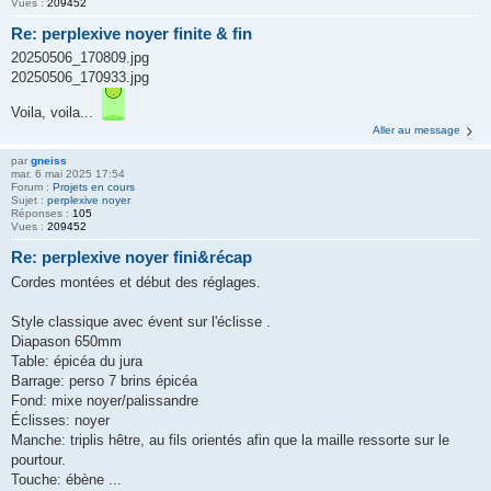
Vues :
209452
Re: perplexive noyer finite & fin
20250506_170809.jpg
20250506_170933.jpg
Voila, voila...
Aller au message
par
gneiss
mar. 6 mai 2025 17:54
Forum :
Projets en cours
Sujet :
perplexive noyer
Réponses :
105
Vues :
209452
Re: perplexive noyer fini&récap
Cordes montées et début des réglages.
Style classique avec évent sur l'éclisse .
Diapason 650mm
Table: épicéa du jura
Barrage: perso 7 brins épicéa
Fond: mixe noyer/palissandre
Éclisses: noyer
Manche: triplis hêtre, au fils orientés afin que la maille ressorte sur le
pourtour.
Touche: ébène ...