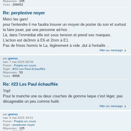
Réponses :
105
Vues :
209452
Re: perplexive noyer
Merci les gars!
pour l'entendre il me faudra trouver un moyen de poster du son et surtout
la faire jouer, par une personne ad-hoc .
Là, dans l’immédiat elle est sous tension et prend ses marques.
L'action est de3mm à E6 et 2mm à E1.
Pas de frises hormis le La, légèrement à vide ,dut à l'entaille ...
Aller au message
par
gneiss
mer. 7 mai 2025 08:56
Forum :
Projets en cours
Sujet :
#23 Les Paul échauffée
Réponses :
53
Vues :
9558
Re: #23 Les Paul échauffée
Yop!
Pour le manche une ou deux couches de gomme laque c'est léger, pas
désagreable un peu comme huilé.
Aller au message
par
gneiss
mar. 6 mai 2025 18:01
Forum :
Projets en cours
Sujet :
perplexive noyer
Réponses :
105