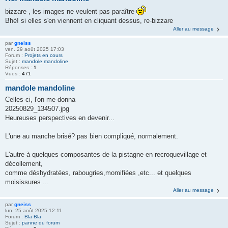
bizzare , les images ne veulent pas paraître
Bhé! si elles s'en viennent en cliquant dessus, re-bizzare
Aller au message
par
gneiss
ven. 29 août 2025 17:03
Forum :
Projets en cours
Sujet :
mandole mandoline
Réponses :
1
Vues :
471
mandole mandoline
Celles-ci, l'on me donna
20250829_134507.jpg
Heureuses perspectives en devenir...
L'une au manche brisé? pas bien compliqué, normalement.
L'autre à quelques composantes de la pistagne en recroquevillage et
décollement,
comme déshydratées, rabougries,momifiées ,etc... et quelques
moisissures ...
Aller au message
par
gneiss
lun. 25 août 2025 12:11
Forum :
Bla Bla
Sujet :
panne du forum