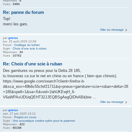
Réponses :
9
Vues :
3484
Re: panne du forum
Top!
merci les gars.
Aller au message
par
gneiss
lun. 25 août 2025 12:09
Forum :
Outillage du luthier
Sujet :
Choix d'une scie à ruban
Réponses :
34
Vues :
10762
Re: Choix d'une scie à ruban
Des garnitures ou pneus pour la Delta 28 185,
tu trouveras ca sur le net en chine ou en france ( bien que chinois).
https://www.google.com/search?client=firefox-b-
d&sca_esv=49b6c55cfef21711&q=pneus+garniture+scie+ruban+delta+28
+185&spell=1&sa=X&ved=2ahUKEwjH_6-
V6aWPAxUDUqQEHT32JJEQBSgAegQIDhAB&biw ...
Aller au message
par
gneiss
ven. 27 juin 2025 13:12
Forum :
Projets en cours
Sujet :
Une acoustique cordes nylon pour le paternel
Réponses :
422
Vues :
80198