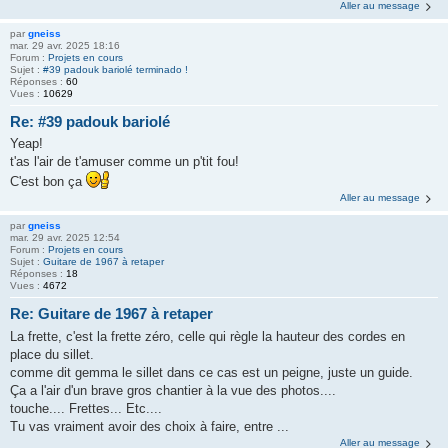
Aller au message
par
gneiss
mar. 29 avr. 2025 18:16
Forum :
Projets en cours
Sujet :
#39 padouk bariolé terminado !
Réponses :
60
Vues :
10629
Re: #39 padouk bariolé
Yeap!
t'as l'air de t'amuser comme un p'tit fou!
C'est bon ça
Aller au message
par
gneiss
mar. 29 avr. 2025 12:54
Forum :
Projets en cours
Sujet :
Guitare de 1967 à retaper
Réponses :
18
Vues :
4672
Re: Guitare de 1967 à retaper
La frette, c'est la frette zéro, celle qui règle la hauteur des cordes en
place du sillet.
comme dit gemma le sillet dans ce cas est un peigne, juste un guide.
Ça a l'air d'un brave gros chantier à la vue des photos....
touche.... Frettes... Etc....
Tu vas vraiment avoir des choix à faire, entre ...
Aller au message