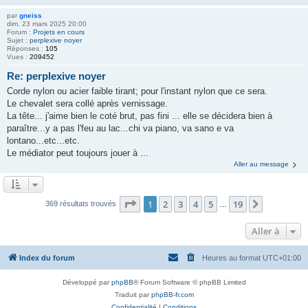
par
gneiss
dim. 23 mars 2025 20:00
Forum :
Projets en cours
Sujet :
perplexive noyer
Réponses :
105
Vues :
209452
Re: perplexive noyer
Corde nylon ou acier faible tirant; pour l'instant nylon que ce sera.
Le chevalet sera collé après vernissage.
La tête... j'aime bien le coté brut, pas fini ... elle se décidera bien à
paraître...y a pas l'feu au lac...chi va piano, va sano e va
lontano...etc...etc.
Le médiator peut toujours jouer à ...
Aller au message
Page
1
sur
19
1
2
3
4
5
19
Suivante
369 résultats trouvés
…
Aller à
Index du forum
Heures au format
UTC+01:00
Développé par
phpBB
® Forum Software © phpBB Limited
Traduit par
phpBB-fr.com
Confidentialité
|
Conditions