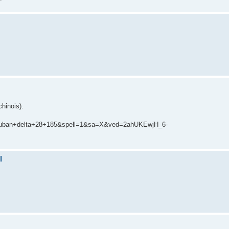
chinois).
ruban+delta+28+185&spell=1&sa=X&ved=2ahUKEwjH_6-
l