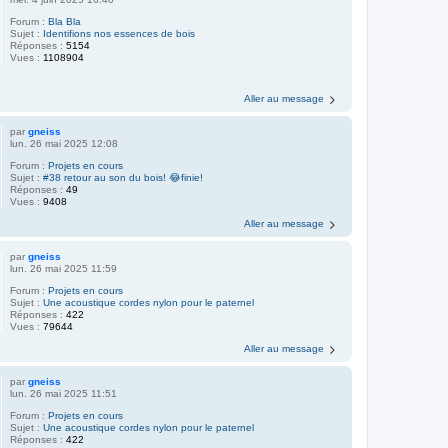
Forum :
Bla Bla
Sujet :
Identifions nos essences de bois
Réponses :
5154
Vues :
1108904
Aller au message
par
gneiss
lun. 26 mai 2025 12:08
Forum :
Projets en cours
Sujet :
#38 retour au son du bois! 😂finie!
Réponses :
49
Vues :
9408
Aller au message
par
gneiss
lun. 26 mai 2025 11:59
Forum :
Projets en cours
Sujet :
Une acoustique cordes nylon pour le paternel
Réponses :
422
Vues :
79644
Aller au message
par
gneiss
lun. 26 mai 2025 11:51
Forum :
Projets en cours
Sujet :
Une acoustique cordes nylon pour le paternel
Réponses :
422