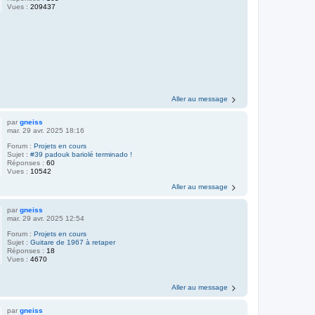
Vues :
209437
Aller au message
par
gneiss
mar. 29 avr. 2025 18:16
Forum :
Projets en cours
Sujet :
#39 padouk bariolé terminado !
Réponses :
60
Vues :
10542
Aller au message
par
gneiss
mar. 29 avr. 2025 12:54
Forum :
Projets en cours
Sujet :
Guitare de 1967 à retaper
Réponses :
18
Vues :
4670
Aller au message
par
gneiss