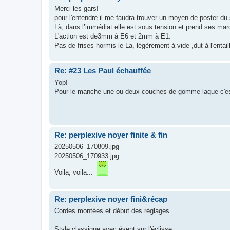
Merci les gars!
pour l'entendre il me faudra trouver un moyen de poster du s
Là, dans l’immédiat elle est sous tension et prend ses mar
L'action est de3mm à E6 et 2mm à E1.
Pas de frises hormis le La, légèrement à vide ,dut à l'entaill
Re: #23 Les Paul échauffée
Yop!
Pour le manche une ou deux couches de gomme laque c'est
Re: perplexive noyer finite & fin
20250506_170809.jpg
20250506_170933.jpg
Voila, voila...
Re: perplexive noyer fini&récap
Cordes montées et début des réglages.
Style classique avec évent sur l'éclisse .