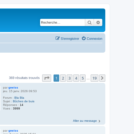
Rechercher
Recherche avancé
S’enregistrer
Connexion
Page
1
sur
19
1
2
3
4
5
19
Suivante
369 résultats trouvés
…
par
gneiss
jeu. 15 janv. 2026 09:53
Forum :
Bla Bla
Sujet :
Bûches de buis
Réponses :
14
Vues :
3999
Aller au message
par
gneiss