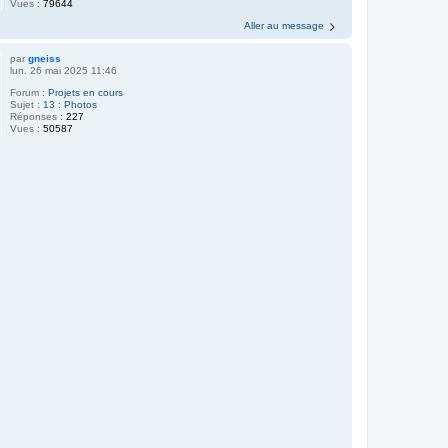
Vues :
79644
Aller au message
par
gneiss
lun. 26 mai 2025 11:46
Forum :
Projets en cours
Sujet :
13 : Photos
Réponses :
227
Vues :
50587