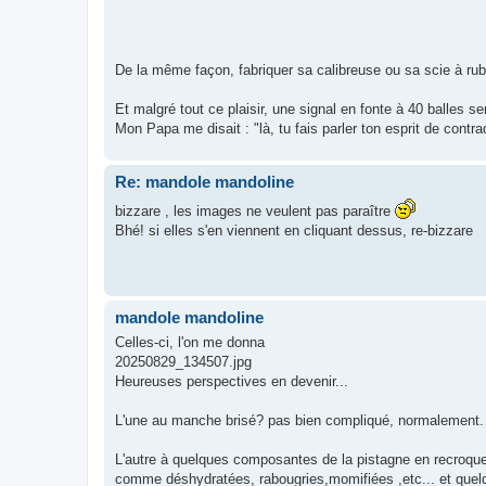
De la même façon, fabriquer sa calibreuse ou sa scie à ruba
Et malgré tout ce plaisir, une signal en fonte à 40 balles se
Mon Papa me disait : "là, tu fais parler ton esprit de contrad
Re: mandole mandoline
bizzare , les images ne veulent pas paraître
Bhé! si elles s'en viennent en cliquant dessus, re-bizzare
mandole mandoline
Celles-ci, l'on me donna
20250829_134507.jpg
Heureuses perspectives en devenir...
L'une au manche brisé? pas bien compliqué, normalement.
L'autre à quelques composantes de la pistagne en recroque
comme déshydratées, rabougries,momifiées ,etc... et quelq