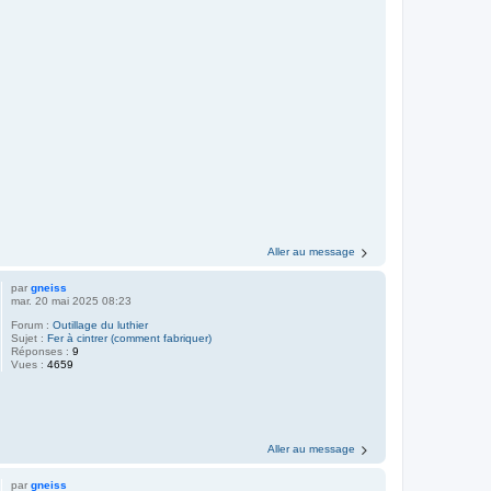
Aller au message
par
gneiss
mar. 20 mai 2025 08:23
Forum :
Outillage du luthier
Sujet :
Fer à cintrer (comment fabriquer)
Réponses :
9
Vues :
4659
Aller au message
par
gneiss