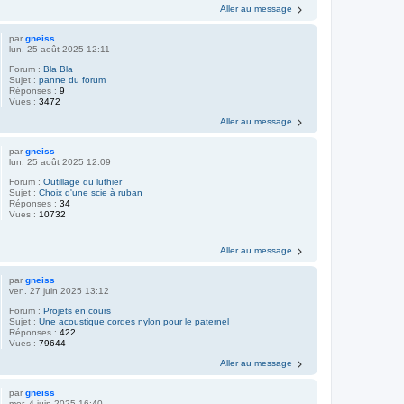
Aller au message
par
gneiss
lun. 25 août 2025 12:11
Forum :
Bla Bla
Sujet :
panne du forum
Réponses :
9
Vues :
3472
Aller au message
par
gneiss
lun. 25 août 2025 12:09
Forum :
Outillage du luthier
Sujet :
Choix d'une scie à ruban
Réponses :
34
Vues :
10732
Aller au message
par
gneiss
ven. 27 juin 2025 13:12
Forum :
Projets en cours
Sujet :
Une acoustique cordes nylon pour le paternel
Réponses :
422
Vues :
79644
Aller au message
par
gneiss
mer. 4 juin 2025 16:40