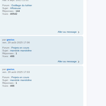
mar. 9 sept. 2025 15:01
Forum :
Outillage du luthier
Sujet :
Affuteuse
Réponses :
144
Vues :
40542
Aller au message
par
gneiss
ven. 29 août 2025 17:06
Forum :
Projets en cours
Sujet :
mandole mandoline
Réponses :
1
Vues :
466
Aller au message
par
gneiss
ven. 29 août 2025 17:03
Forum :
Projets en cours
Sujet :
mandole mandoline
Réponses :
1
Vues :
466