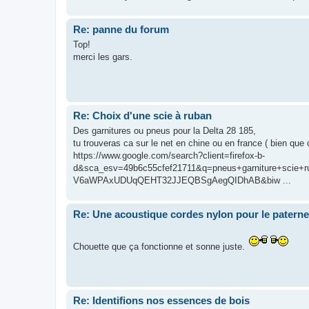
Re: panne du forum
Top!
merci les gars.
Re: Choix d'une scie à ruban
Des garnitures ou pneus pour la Delta 28 185,
tu trouveras ca sur le net en chine ou en france ( bien que 
https://www.google.com/search?client=firefox-b-
d&sca_esv=49b6c55cfef21711&q=pneus+garniture+scie+
V6aWPAxUDUqQEHT32JJEQBSgAegQIDhAB&biw ...
Re: Une acoustique cordes nylon pour le paterne
Chouette que ça fonctionne et sonne juste.
Re: Identifions nos essences de bois