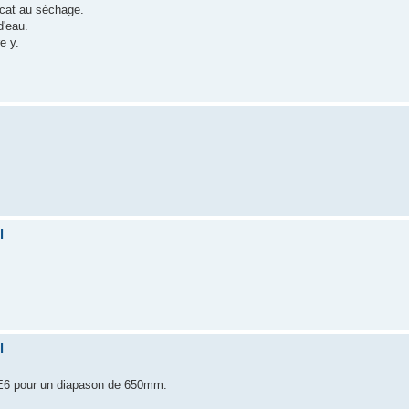
icat au séchage.
d'eau.
e y.
l
l
E6 pour un diapason de 650mm.