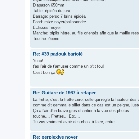
Diapason 650mm
Table: épicéa du jura
Barrage: perso 7 brins épicéa
Fond: mixe noyer/palissandre
Éclisses: noyer
Manche: triplis hêtre, au fils orientés afin que la maille ress
Touche: ébène ...
Re: #39 padouk bariolé
Yeap!
t'as l'air de t'amuser comme un p'tit fou!
C'est bon ça
Re: Guitare de 1967 à retaper
La frette, c'est la frette zéro, celle qui règle la hauteur des
comme dit gemma le sillet dans ce cas est un peigne, just
Ça a l'air d'un brave gros chantier à la vue des photos....
touche.... Frettes... Etc....
Tu vas vraiment avoir des choix à faire, entre ...
Re: perplexive noyer