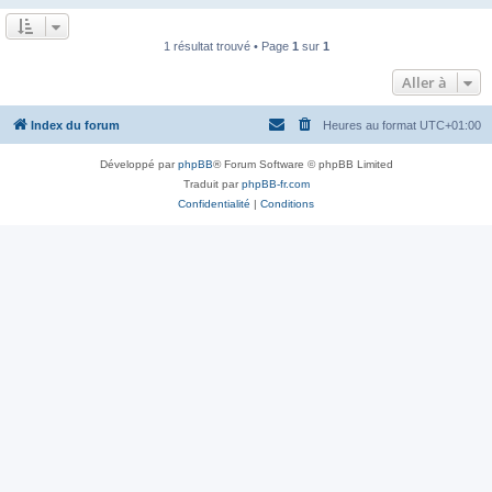
1 résultat trouvé • Page
1
sur
1
Aller à
Index du forum
Heures au format
UTC+01:00
Développé par
phpBB
® Forum Software © phpBB Limited
Traduit par
phpBB-fr.com
Confidentialité
|
Conditions