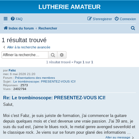
LUTHERIE AMATEUR
FAQ
S’enregistrer
Connexion
R
Index du forum
Rechercher
e
1 résultat trouvé
c
Aller à la recherche avancée
h
Rechercher
Recherche avancée
e
1 résultat trouvé • Page
1
sur
1
r
par
Fabz
c
mer. 6 mai 2026 21:20
Forum :
Présentations des membres
h
Sujet :
Le trombinoscope: PRESENTEZ-VOUS ICI!
Réponses :
2573
e
Vues :
2402794
r
Re: Le trombinoscope: PRESENTEZ-VOUS ICI!
Salut,
Moi c'est Fabz, je suis juriste de formation, j'ai commencer la guitare
depuis quelques mois et c'est devenue une vraie passion. J'ai 39 ans, je
suis du sud est, j'aime le blues rock, le metal genre avenged sevenfold et
le classique rock. Je viens sur se forum pour glané des informations ...
Aller au message