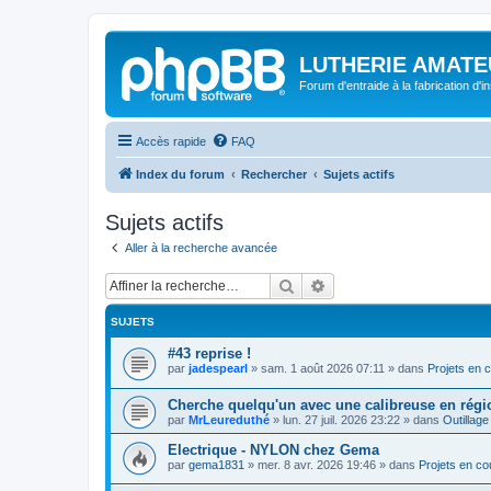
LUTHERIE AMATE
Forum d'entraide à la fabrication d'
Accès rapide
FAQ
Index du forum
Rechercher
Sujets actifs
Sujets actifs
Aller à la recherche avancée
Rechercher
Recherche avancée
SUJETS
#43 reprise !
par
jadespearl
»
sam. 1 août 2026 07:11
» dans
Projets en 
Cherche quelqu'un avec une calibreuse en régi
par
MrLeureduthé
»
lun. 27 juil. 2026 23:22
» dans
Outillage
Electrique - NYLON chez Gema
par
gema1831
»
mer. 8 avr. 2026 19:46
» dans
Projets en co