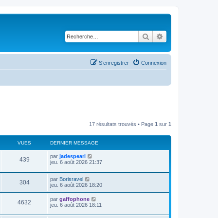
Rechercher
Recherche avancé
S’enregistrer
Connexion
17 résultats trouvés • Page
1
sur
1
VUES
DERNIER MESSAGE
par
jadespearl
439
jeu. 6 août 2026 21:37
par
Borisravel
304
jeu. 6 août 2026 18:20
par
gaffophone
4632
jeu. 6 août 2026 18:11