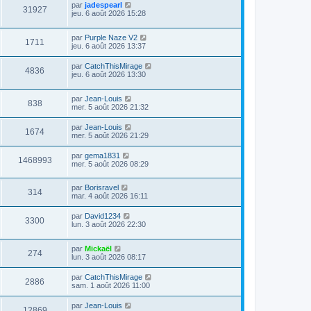
par
jadespearl
31927
jeu. 6 août 2026 15:28
par
Purple Naze V2
1711
jeu. 6 août 2026 13:37
par
CatchThisMirage
4836
jeu. 6 août 2026 13:30
par
Jean-Louis
838
mer. 5 août 2026 21:32
par
Jean-Louis
1674
mer. 5 août 2026 21:29
par
gema1831
1468993
mer. 5 août 2026 08:29
par
Borisravel
314
mar. 4 août 2026 16:11
par
David1234
3300
lun. 3 août 2026 22:30
par
Mickaël
274
lun. 3 août 2026 08:17
par
CatchThisMirage
2886
sam. 1 août 2026 11:00
par
Jean-Louis
12869