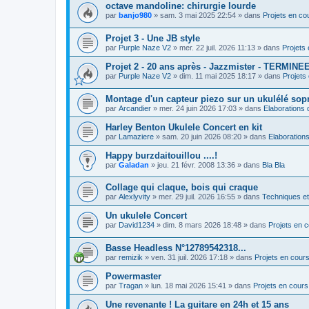
octave mandoline: chirurgie lourde
par
banjo980
»
sam. 3 mai 2025 22:54
» dans
Projets en co
Projet 3 - Une JB style
par
Purple Naze V2
»
mer. 22 juil. 2026 11:13
» dans
Projets
Projet 2 - 20 ans après - Jazzmister - TERMINE
par
Purple Naze V2
»
dim. 11 mai 2025 18:17
» dans
Projets
Montage d'un capteur piezo sur un ukulélé sop
par
Arcandier
»
mer. 24 juin 2026 17:03
» dans
Elaborations 
Harley Benton Ukulele Concert en kit
par
Lamaziere
»
sam. 20 juin 2026 08:20
» dans
Elaborations
Happy burzdaitouillou ....!
par
Galadan
»
jeu. 21 févr. 2008 13:36
» dans
Bla Bla
Collage qui claque, bois qui craque
par
Alexlyvity
»
mer. 29 juil. 2026 16:55
» dans
Techniques e
Un ukulele Concert
par
David1234
»
dim. 8 mars 2026 18:48
» dans
Projets en 
Basse Headless N°12789542318...
par
remizik
»
ven. 31 juil. 2026 17:18
» dans
Projets en cour
Powermaster
par
Tragan
»
lun. 18 mai 2026 15:41
» dans
Projets en cours
Une revenante ! La guitare en 24h et 15 ans