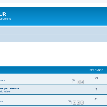
UR
instruments
RÉPONSES
23
cours
1
2
on parisienne
7
 du luthier
41
urs
1
2
3