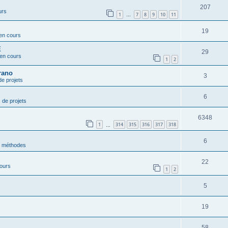
207
urs
1
7
8
9
10
11
…
19
 en cours
E
29
 en cours
1
2
rano
3
de projets
6
 de projets
6348
1
314
315
316
317
318
…
6
t méthodes
22
cours
1
2
5
s
19
58