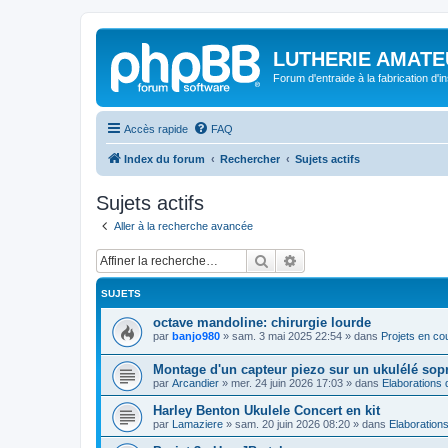
LUTHERIE AMATE
Forum d'entraide à la fabrication d'
Accès rapide
FAQ
Index du forum
Rechercher
Sujets actifs
Sujets actifs
Aller à la recherche avancée
Rechercher
Recherche avancée
SUJETS
octave mandoline: chirurgie lourde
par
banjo980
»
sam. 3 mai 2025 22:54
» dans
Projets en co
Montage d'un capteur piezo sur un ukulélé sop
par
Arcandier
»
mer. 24 juin 2026 17:03
» dans
Elaborations 
Harley Benton Ukulele Concert en kit
par
Lamaziere
»
sam. 20 juin 2026 08:20
» dans
Elaborations