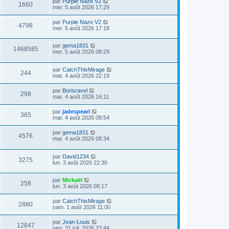
par
Purple Naze V2
1660
mer. 5 août 2026 17:29
par
Purple Naze V2
4798
mer. 5 août 2026 17:18
par
gema1831
1468585
mer. 5 août 2026 08:29
par
CatchThisMirage
244
mar. 4 août 2026 22:19
par
Borisravel
298
mar. 4 août 2026 16:11
par
jadespearl
365
mar. 4 août 2026 08:54
par
gema1831
4576
mar. 4 août 2026 08:34
par
David1234
3275
lun. 3 août 2026 22:30
par
Mickaël
258
lun. 3 août 2026 08:17
par
CatchThisMirage
2880
sam. 1 août 2026 11:00
par
Jean-Louis
12847
ven. 31 juil. 2026 22:44