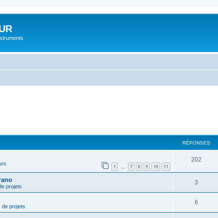
UR
instruments
RÉPONSES
202
urs
1
7
8
9
10
11
…
rano
3
de projets
6
 de projets