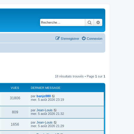
Rechercher
Recherche avancé
S’enregistrer
Connexion
18 résultats trouvés • Page
1
sur
1
VUES
DERNIER MESSAGE
par
banjo980
31806
mer. 5 août 2026 23:19
par
Jean-Louis
809
mer. 5 août 2026 21:32
par
Jean-Louis
1656
mer. 5 août 2026 21:29