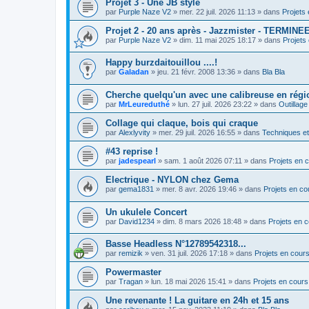
Projet 3 - Une JB style
par
Purple Naze V2
»
mer. 22 juil. 2026 11:13
» dans
Projets
Projet 2 - 20 ans après - Jazzmister - TERMINE
par
Purple Naze V2
»
dim. 11 mai 2025 18:17
» dans
Projets
Happy burzdaitouillou ....!
par
Galadan
»
jeu. 21 févr. 2008 13:36
» dans
Bla Bla
Cherche quelqu'un avec une calibreuse en régi
par
MrLeureduthé
»
lun. 27 juil. 2026 23:22
» dans
Outillage
Collage qui claque, bois qui craque
par
Alexlyvity
»
mer. 29 juil. 2026 16:55
» dans
Techniques e
#43 reprise !
par
jadespearl
»
sam. 1 août 2026 07:11
» dans
Projets en 
Electrique - NYLON chez Gema
par
gema1831
»
mer. 8 avr. 2026 19:46
» dans
Projets en co
Un ukulele Concert
par
David1234
»
dim. 8 mars 2026 18:48
» dans
Projets en 
Basse Headless N°12789542318...
par
remizik
»
ven. 31 juil. 2026 17:18
» dans
Projets en cour
Powermaster
par
Tragan
»
lun. 18 mai 2026 15:41
» dans
Projets en cours
Une revenante ! La guitare en 24h et 15 ans