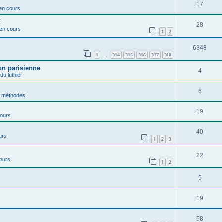
17
 en cours
E
28
 en cours
1
2
6348
1
314
315
316
317
318
…
on parisienne
4
 du luthier
6
t méthodes
19
cours
40
urs
1
2
3
22
cours
1
2
5
s
19
58