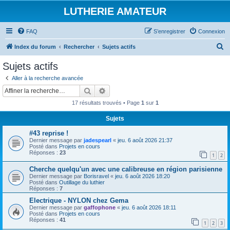
LUTHERIE AMATEUR
FAQ
S’enregistrer
Connexion
R
Index du forum
Rechercher
Sujets actifs
e
Sujets actifs
c
Aller à la recherche avancée
h
Rechercher
Recherche avancée
e
17 résultats trouvés • Page
1
sur
1
r
Sujets
c
#43 reprise !
h
Dernier message par
jadespearl
«
jeu. 6 août 2026 21:37
e
Posté dans
Projets en cours
Réponses :
23
1
2
r
Cherche quelqu'un avec une calibreuse en région parisienne
Dernier message par
Borisravel
«
jeu. 6 août 2026 18:20
Posté dans
Outillage du luthier
Réponses :
7
Electrique - NYLON chez Gema
Dernier message par
gaffophone
«
jeu. 6 août 2026 18:11
Posté dans
Projets en cours
Réponses :
41
1
2
3