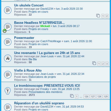
Un ukulele Concert
Dernier message par
David1234
«
lun. 3 août 2026 22:30
Posté dans
Projets en cours
Réponses :
22
1
2
Basse Headless N°12789542318...
Dernier message par
Mickaël
«
lun. 3 août 2026 08:17
Posté dans
Projets en cours
Réponses :
5
Powermaster
Dernier message par
CatchThisMirage
«
sam. 1 août 2026 11:00
Posté dans
Projets en cours
Réponses :
19
Une revenante ! La guitare en 24h et 15 ans
Dernier message par
Jean-Louis
«
ven. 31 juil. 2026 22:44
Posté dans
Bla Bla
Réponses :
58
1
2
3
Vielle à Roue Alto
Dernier message par
Jean-Louis
«
ven. 31 juil. 2026 22:34
Posté dans
Elaborations de projets
Réponses :
11
Le trombinoscope: PRESENTEZ-VOUS ICI!
Dernier message par
Freaky
«
ven. 31 juil. 2026 13:25
Posté dans
Présentations des membres
Réponses :
2573
1
126
127
128
129
…
Réparation d'un ukulélé soprano
Dernier message par
David1234
«
ven. 31 juil. 2026 04:53
Posté dans
Projets en cours