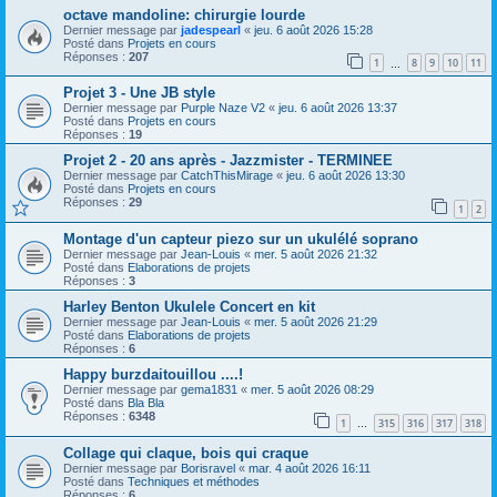
octave mandoline: chirurgie lourde
Dernier message par
jadespearl
«
jeu. 6 août 2026 15:28
Posté dans
Projets en cours
Réponses :
207
1
8
9
10
11
…
Projet 3 - Une JB style
Dernier message par
Purple Naze V2
«
jeu. 6 août 2026 13:37
Posté dans
Projets en cours
Réponses :
19
Projet 2 - 20 ans après - Jazzmister - TERMINEE
Dernier message par
CatchThisMirage
«
jeu. 6 août 2026 13:30
Posté dans
Projets en cours
Réponses :
29
1
2
Montage d'un capteur piezo sur un ukulélé soprano
Dernier message par
Jean-Louis
«
mer. 5 août 2026 21:32
Posté dans
Elaborations de projets
Réponses :
3
Harley Benton Ukulele Concert en kit
Dernier message par
Jean-Louis
«
mer. 5 août 2026 21:29
Posté dans
Elaborations de projets
Réponses :
6
Happy burzdaitouillou ....!
Dernier message par
gema1831
«
mer. 5 août 2026 08:29
Posté dans
Bla Bla
Réponses :
6348
1
315
316
317
318
…
Collage qui claque, bois qui craque
Dernier message par
Borisravel
«
mar. 4 août 2026 16:11
Posté dans
Techniques et méthodes
Réponses :
6