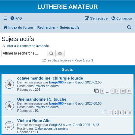
LUTHERIE AMATEUR
FAQ
S’enregistrer
Connexion
R
Index du forum
Rechercher
Sujets actifs
e
Sujets actifs
c
Aller à la recherche avancée
h
Rechercher
Recherche avancée
e
12 résultats trouvés • Page
1
sur
1
r
Sujets
c
octave mandoline: chirurgie lourde
h
Dernier message par
banjo980
«
sam. 8 août 2026 02:55
e
Posté dans
Projets en cours
Réponses :
208
1
8
9
10
11
…
r
Une mandoline F5: touche
Dernier message par
banjo980
«
sam. 8 août 2026 00:58
Posté dans
Projets en cours
Réponses :
92
1
2
3
4
5
Vielle à Roue Alto
Dernier message par
Sergio53
«
ven. 7 août 2026 16:43
Posté dans
Elaborations de projets
Réponses :
11