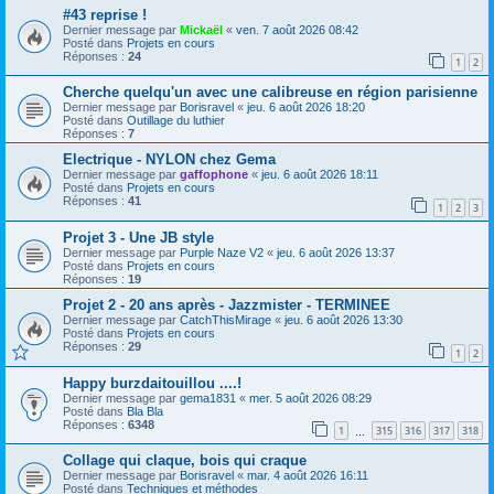
#43 reprise !
Dernier message par
Mickaël
«
ven. 7 août 2026 08:42
Posté dans
Projets en cours
Réponses :
24
1
2
Cherche quelqu'un avec une calibreuse en région parisienne
Dernier message par
Borisravel
«
jeu. 6 août 2026 18:20
Posté dans
Outillage du luthier
Réponses :
7
Electrique - NYLON chez Gema
Dernier message par
gaffophone
«
jeu. 6 août 2026 18:11
Posté dans
Projets en cours
Réponses :
41
1
2
3
Projet 3 - Une JB style
Dernier message par
Purple Naze V2
«
jeu. 6 août 2026 13:37
Posté dans
Projets en cours
Réponses :
19
Projet 2 - 20 ans après - Jazzmister - TERMINEE
Dernier message par
CatchThisMirage
«
jeu. 6 août 2026 13:30
Posté dans
Projets en cours
Réponses :
29
1
2
Happy burzdaitouillou ....!
Dernier message par
gema1831
«
mer. 5 août 2026 08:29
Posté dans
Bla Bla
Réponses :
6348
1
315
316
317
318
…
Collage qui claque, bois qui craque
Dernier message par
Borisravel
«
mar. 4 août 2026 16:11
Posté dans
Techniques et méthodes