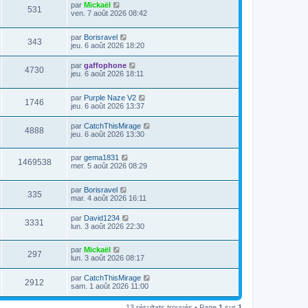
par
Mickaël
531
ven. 7 août 2026 08:42
par
Borisravel
343
jeu. 6 août 2026 18:20
par
gaffophone
4730
jeu. 6 août 2026 18:11
par
Purple Naze V2
1746
jeu. 6 août 2026 13:37
par
CatchThisMirage
4888
jeu. 6 août 2026 13:30
par
gema1831
1469538
mer. 5 août 2026 08:29
par
Borisravel
335
mar. 4 août 2026 16:11
par
David1234
3331
lun. 3 août 2026 22:30
par
Mickaël
297
lun. 3 août 2026 08:17
par
CatchThisMirage
2912
sam. 1 août 2026 11:00
13 résultats trouvés • Page
1
sur
1