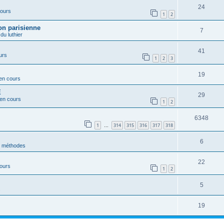
24
cours
1
2
on parisienne
7
 du luthier
41
urs
1
2
3
19
 en cours
E
29
 en cours
1
2
6348
1
314
315
316
317
318
…
6
t méthodes
22
cours
1
2
5
s
19