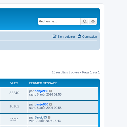
Rechercher
Recherche avancé
S’enregistrer
Connexion
13 résultats trouvés • Page
1
sur
1
VUES
DERNIER MESSAGE
par
banjo980
32240
sam. 8 août 2026 02:55
par
banjo980
16162
sam. 8 août 2026 00:58
par
Sergio53
1527
ven. 7 août 2026 16:43