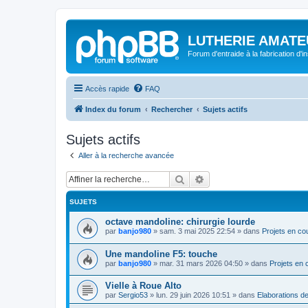
LUTHERIE AMATE
Forum d'entraide à la fabrication d'
Accès rapide
FAQ
Index du forum
Rechercher
Sujets actifs
Sujets actifs
Aller à la recherche avancée
Rechercher
Recherche avancée
SUJETS
octave mandoline: chirurgie lourde
par
banjo980
»
sam. 3 mai 2025 22:54
» dans
Projets en co
Une mandoline F5: touche
par
banjo980
»
mar. 31 mars 2026 04:50
» dans
Projets en 
Vielle à Roue Alto
par
Sergio53
»
lun. 29 juin 2026 10:51
» dans
Elaborations de