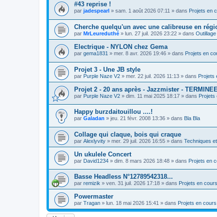
#43 reprise !
par
jadespearl
»
sam. 1 août 2026 07:11
» dans
Projets en 
Cherche quelqu'un avec une calibreuse en régi
par
MrLeureduthé
»
lun. 27 juil. 2026 23:22
» dans
Outillage
Electrique - NYLON chez Gema
par
gema1831
»
mer. 8 avr. 2026 19:46
» dans
Projets en co
Projet 3 - Une JB style
par
Purple Naze V2
»
mer. 22 juil. 2026 11:13
» dans
Projets
Projet 2 - 20 ans après - Jazzmister - TERMINE
par
Purple Naze V2
»
dim. 11 mai 2025 18:17
» dans
Projets
Happy burzdaitouillou ....!
par
Galadan
»
jeu. 21 févr. 2008 13:36
» dans
Bla Bla
Collage qui claque, bois qui craque
par
Alexlyvity
»
mer. 29 juil. 2026 16:55
» dans
Techniques e
Un ukulele Concert
par
David1234
»
dim. 8 mars 2026 18:48
» dans
Projets en 
Basse Headless N°12789542318...
par
remizik
»
ven. 31 juil. 2026 17:18
» dans
Projets en cour
Powermaster
par
Tragan
»
lun. 18 mai 2026 15:41
» dans
Projets en cours