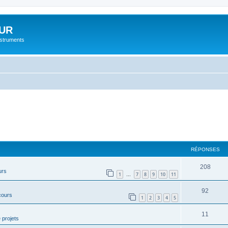
UR
instruments
RÉPONSES
208
urs
1
7
8
9
10
11
…
92
cours
1
2
3
4
5
11
 projets