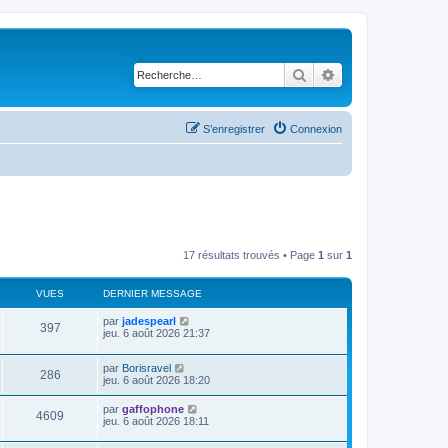
Rechercher
Recherche avancé
S’enregistrer
Connexion
17 résultats trouvés • Page
1
sur
1
VUES
DERNIER MESSAGE
par
jadespearl
397
jeu. 6 août 2026 21:37
par
Borisravel
286
jeu. 6 août 2026 18:20
par
gaffophone
4609
jeu. 6 août 2026 18:11