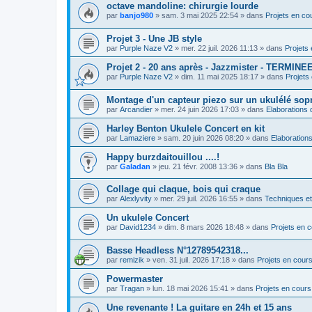
octave mandoline: chirurgie lourde
par
banjo980
»
sam. 3 mai 2025 22:54
» dans
Projets en co
Projet 3 - Une JB style
par
Purple Naze V2
»
mer. 22 juil. 2026 11:13
» dans
Projets
Projet 2 - 20 ans après - Jazzmister - TERMINE
par
Purple Naze V2
»
dim. 11 mai 2025 18:17
» dans
Projets
Montage d'un capteur piezo sur un ukulélé sop
par
Arcandier
»
mer. 24 juin 2026 17:03
» dans
Elaborations 
Harley Benton Ukulele Concert en kit
par
Lamaziere
»
sam. 20 juin 2026 08:20
» dans
Elaborations
Happy burzdaitouillou ....!
par
Galadan
»
jeu. 21 févr. 2008 13:36
» dans
Bla Bla
Collage qui claque, bois qui craque
par
Alexlyvity
»
mer. 29 juil. 2026 16:55
» dans
Techniques e
Un ukulele Concert
par
David1234
»
dim. 8 mars 2026 18:48
» dans
Projets en 
Basse Headless N°12789542318...
par
remizik
»
ven. 31 juil. 2026 17:18
» dans
Projets en cour
Powermaster
par
Tragan
»
lun. 18 mai 2026 15:41
» dans
Projets en cours
Une revenante ! La guitare en 24h et 15 ans