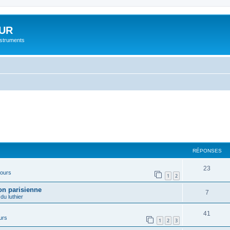
UR
instruments
RÉPONSES
23
cours
1
2
on parisienne
7
 du luthier
41
urs
1
2
3