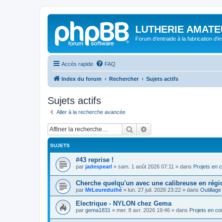
LUTHERIE AMATE
Forum d'entraide à la fabrication d'
Accès rapide
FAQ
Index du forum
Rechercher
Sujets actifs
Sujets actifs
Aller à la recherche avancée
Rechercher
Recherche avancée
SUJETS
#43 reprise !
par
jadespearl
»
sam. 1 août 2026 07:11
» dans
Projets en 
Cherche quelqu'un avec une calibreuse en régi
par
MrLeureduthé
»
lun. 27 juil. 2026 23:22
» dans
Outillage
Electrique - NYLON chez Gema
par
gema1831
»
mer. 8 avr. 2026 19:46
» dans
Projets en co