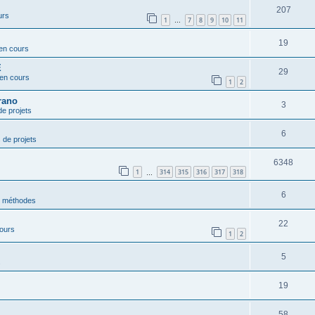
207
urs
1
7
8
9
10
11
…
19
 en cours
E
29
 en cours
1
2
rano
3
de projets
6
 de projets
6348
1
314
315
316
317
318
…
6
t méthodes
22
cours
1
2
5
s
19
58