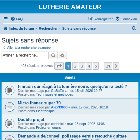
LUTHERIE AMATEUR
FAQ
S’enregistrer
Connexion
R
Index du forum
Rechercher
Sujets sans réponse
e
Sujets sans réponse
c
Aller à la recherche avancée
h
Rechercher
Recherche avancée
e
Page
1
sur
21
1
2
3
4
5
21
Suivante
408 résultats trouvés
r
…
c
Sujets
h
Finition qui réagit à la lumière noire, quelqu'un a testé ?
e
Dernier message par
GaBuZo
«
mer. 15 juil. 2026 19:27
Posté dans
Techniques et méthodes
r
Micro Ibanez super 70
Dernier message par
Alex33600
«
mer. 17 déc. 2025 18:18
Posté dans
Électronique
Double projet
Dernier message par
cedricici
«
mar. 23 sept. 2025 13:06
Posté dans
Projets en cours
Demande aide/conseil polissage vernis retouché guitare