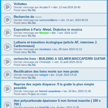
Vrillettes
Dernier message par
Arcade-F
«
dim. 12 mai 2024 20:40
Posté dans
Bla Bla
Recherche de -------
Dernier message par
samsonwilliams
«
ven. 12 avr. 2024 05:24
Posté dans
Bla Bla
Exposition à Paris :Metal, Diabolus in musica
Dernier message par
Mickaël
«
dim. 7 avr. 2024 12:47
Posté dans
Bla Bla
Lutherie et transition écologique (article AF, interview J.
Carbonneaux)
Dernier message par
nicobass
«
jeu. 28 mars 2024 21:12
Posté dans
Bla Bla
recherche livre : BUILDING A SELMER-MACCAFERRI GUITAR
Dernier message par
Christoph.
«
ven. 11 août 2023 19:32
Posté dans
Bla Bla
Rectification des liens morts sur mes posts
Dernier message par
nasgul
«
jeu. 13 juil. 2023 14:26
Posté dans
Bla Bla
Reprise des sujets disparus: 9 la gratte la plus simple
possible
Dernier message par
benoit suaudeau
«
lun. 20 févr. 2023 21:46
Posté dans
Projets en cours
don polycarbonate épaisseur 6 mm format manche ( 100 x
700 )
Dernier message par
fred128
«
lun. 16 janv. 2023 11:09