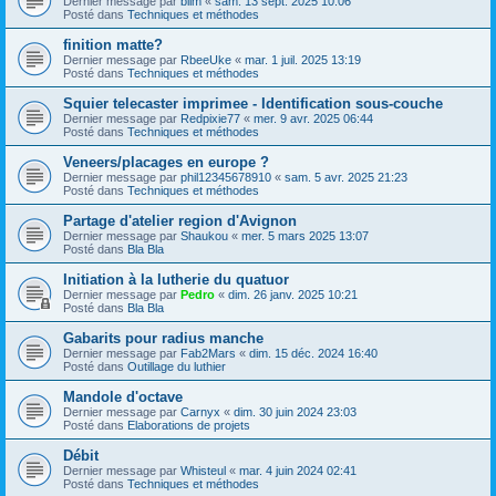
Dernier message par
blim
«
sam. 13 sept. 2025 10:06
Posté dans
Techniques et méthodes
finition matte?
Dernier message par
RbeeUke
«
mar. 1 juil. 2025 13:19
Posté dans
Techniques et méthodes
Squier telecaster imprimee - Identification sous-couche
Dernier message par
Redpixie77
«
mer. 9 avr. 2025 06:44
Posté dans
Techniques et méthodes
Veneers/placages en europe ?
Dernier message par
phil12345678910
«
sam. 5 avr. 2025 21:23
Posté dans
Techniques et méthodes
Partage d'atelier region d'Avignon
Dernier message par
Shaukou
«
mer. 5 mars 2025 13:07
Posté dans
Bla Bla
Initiation à la lutherie du quatuor
Dernier message par
Pedro
«
dim. 26 janv. 2025 10:21
Posté dans
Bla Bla
Gabarits pour radius manche
Dernier message par
Fab2Mars
«
dim. 15 déc. 2024 16:40
Posté dans
Outillage du luthier
Mandole d'octave
Dernier message par
Carnyx
«
dim. 30 juin 2024 23:03
Posté dans
Elaborations de projets
Débit
Dernier message par
Whisteul
«
mar. 4 juin 2024 02:41
Posté dans
Techniques et méthodes