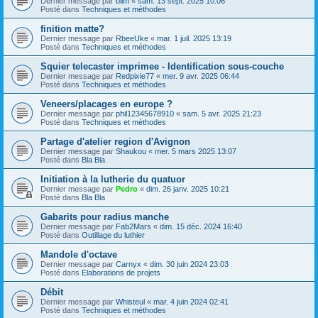
Dernier message par
blim
«
sam. 13 sept. 2025 10:06
Posté dans
Techniques et méthodes
finition matte?
Dernier message par
RbeeUke
«
mar. 1 juil. 2025 13:19
Posté dans
Techniques et méthodes
Squier telecaster imprimee - Identification sous-couche
Dernier message par
Redpixie77
«
mer. 9 avr. 2025 06:44
Posté dans
Techniques et méthodes
Veneers/placages en europe ?
Dernier message par
phil12345678910
«
sam. 5 avr. 2025 21:23
Posté dans
Techniques et méthodes
Partage d'atelier region d'Avignon
Dernier message par
Shaukou
«
mer. 5 mars 2025 13:07
Posté dans
Bla Bla
Initiation à la lutherie du quatuor
Dernier message par
Pedro
«
dim. 26 janv. 2025 10:21
Posté dans
Bla Bla
Gabarits pour radius manche
Dernier message par
Fab2Mars
«
dim. 15 déc. 2024 16:40
Posté dans
Outillage du luthier
Mandole d'octave
Dernier message par
Carnyx
«
dim. 30 juin 2024 23:03
Posté dans
Elaborations de projets
Débit
Dernier message par
Whisteul
«
mar. 4 juin 2024 02:41
Posté dans
Techniques et méthodes