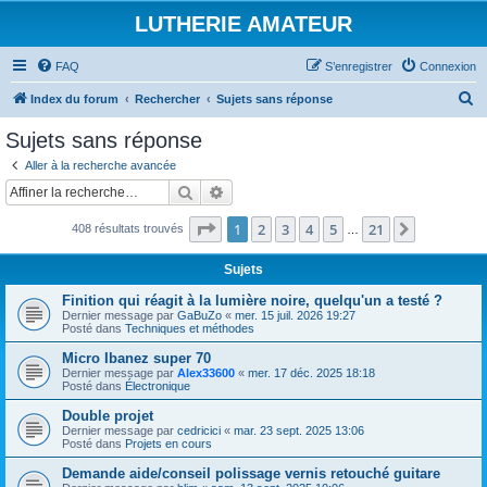
LUTHERIE AMATEUR
FAQ
S’enregistrer
Connexion
R
Index du forum
Rechercher
Sujets sans réponse
e
Sujets sans réponse
c
Aller à la recherche avancée
h
Rechercher
Recherche avancée
e
Page
1
sur
21
1
2
3
4
5
21
Suivante
408 résultats trouvés
r
…
c
Sujets
h
Finition qui réagit à la lumière noire, quelqu'un a testé ?
e
Dernier message par
GaBuZo
«
mer. 15 juil. 2026 19:27
Posté dans
Techniques et méthodes
r
Micro Ibanez super 70
Dernier message par
Alex33600
«
mer. 17 déc. 2025 18:18
Posté dans
Électronique
Double projet
Dernier message par
cedricici
«
mar. 23 sept. 2025 13:06
Posté dans
Projets en cours
Demande aide/conseil polissage vernis retouché guitare