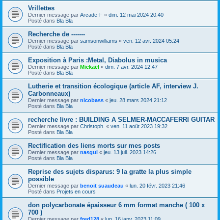
Vrillettes
Dernier message par
Arcade-F
«
dim. 12 mai 2024 20:40
Posté dans
Bla Bla
Recherche de -------
Dernier message par
samsonwilliams
«
ven. 12 avr. 2024 05:24
Posté dans
Bla Bla
Exposition à Paris :Metal, Diabolus in musica
Dernier message par
Mickaël
«
dim. 7 avr. 2024 12:47
Posté dans
Bla Bla
Lutherie et transition écologique (article AF, interview J.
Carbonneaux)
Dernier message par
nicobass
«
jeu. 28 mars 2024 21:12
Posté dans
Bla Bla
recherche livre : BUILDING A SELMER-MACCAFERRI GUITAR
Dernier message par
Christoph.
«
ven. 11 août 2023 19:32
Posté dans
Bla Bla
Rectification des liens morts sur mes posts
Dernier message par
nasgul
«
jeu. 13 juil. 2023 14:26
Posté dans
Bla Bla
Reprise des sujets disparus: 9 la gratte la plus simple
possible
Dernier message par
benoit suaudeau
«
lun. 20 févr. 2023 21:46
Posté dans
Projets en cours
don polycarbonate épaisseur 6 mm format manche ( 100 x
700 )
Dernier message par
fred128
«
lun. 16 janv. 2023 11:09