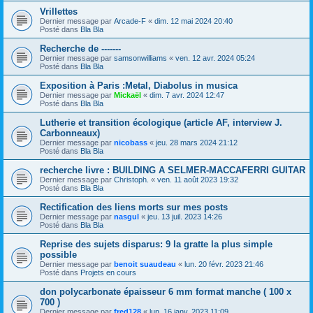
Vrillettes
Dernier message par
Arcade-F
«
dim. 12 mai 2024 20:40
Posté dans
Bla Bla
Recherche de -------
Dernier message par
samsonwilliams
«
ven. 12 avr. 2024 05:24
Posté dans
Bla Bla
Exposition à Paris :Metal, Diabolus in musica
Dernier message par
Mickaël
«
dim. 7 avr. 2024 12:47
Posté dans
Bla Bla
Lutherie et transition écologique (article AF, interview J.
Carbonneaux)
Dernier message par
nicobass
«
jeu. 28 mars 2024 21:12
Posté dans
Bla Bla
recherche livre : BUILDING A SELMER-MACCAFERRI GUITAR
Dernier message par
Christoph.
«
ven. 11 août 2023 19:32
Posté dans
Bla Bla
Rectification des liens morts sur mes posts
Dernier message par
nasgul
«
jeu. 13 juil. 2023 14:26
Posté dans
Bla Bla
Reprise des sujets disparus: 9 la gratte la plus simple
possible
Dernier message par
benoit suaudeau
«
lun. 20 févr. 2023 21:46
Posté dans
Projets en cours
don polycarbonate épaisseur 6 mm format manche ( 100 x
700 )
Dernier message par
fred128
«
lun. 16 janv. 2023 11:09