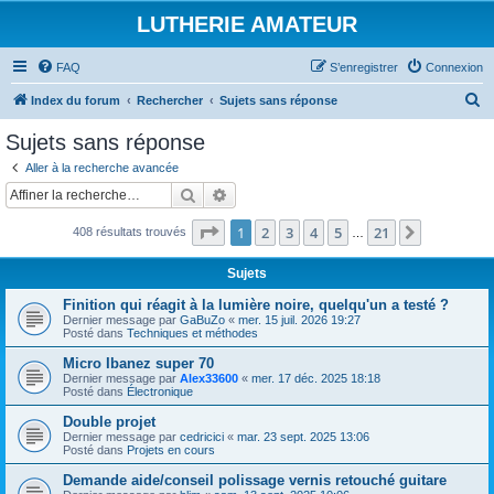
LUTHERIE AMATEUR
FAQ
S’enregistrer
Connexion
R
Index du forum
Rechercher
Sujets sans réponse
e
Sujets sans réponse
c
Aller à la recherche avancée
h
Rechercher
Recherche avancée
e
Page
1
sur
21
1
2
3
4
5
21
Suivante
408 résultats trouvés
r
…
c
Sujets
h
Finition qui réagit à la lumière noire, quelqu'un a testé ?
e
Dernier message par
GaBuZo
«
mer. 15 juil. 2026 19:27
Posté dans
Techniques et méthodes
r
Micro Ibanez super 70
Dernier message par
Alex33600
«
mer. 17 déc. 2025 18:18
Posté dans
Électronique
Double projet
Dernier message par
cedricici
«
mar. 23 sept. 2025 13:06
Posté dans
Projets en cours
Demande aide/conseil polissage vernis retouché guitare