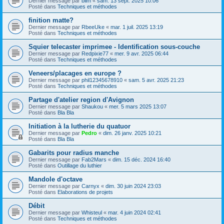
Dernier message par
blim
«
sam. 13 sept. 2025 10:06
Posté dans
Techniques et méthodes
finition matte?
Dernier message par
RbeeUke
«
mar. 1 juil. 2025 13:19
Posté dans
Techniques et méthodes
Squier telecaster imprimee - Identification sous-couche
Dernier message par
Redpixie77
«
mer. 9 avr. 2025 06:44
Posté dans
Techniques et méthodes
Veneers/placages en europe ?
Dernier message par
phil12345678910
«
sam. 5 avr. 2025 21:23
Posté dans
Techniques et méthodes
Partage d'atelier region d'Avignon
Dernier message par
Shaukou
«
mer. 5 mars 2025 13:07
Posté dans
Bla Bla
Initiation à la lutherie du quatuor
Dernier message par
Pedro
«
dim. 26 janv. 2025 10:21
Posté dans
Bla Bla
Gabarits pour radius manche
Dernier message par
Fab2Mars
«
dim. 15 déc. 2024 16:40
Posté dans
Outillage du luthier
Mandole d'octave
Dernier message par
Carnyx
«
dim. 30 juin 2024 23:03
Posté dans
Elaborations de projets
Débit
Dernier message par
Whisteul
«
mar. 4 juin 2024 02:41
Posté dans
Techniques et méthodes