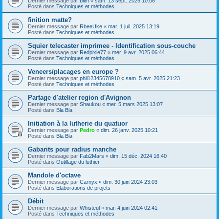
Dernier message par
blim
«
sam. 13 sept. 2025 10:06
Posté dans
Techniques et méthodes
finition matte?
Dernier message par
RbeeUke
«
mar. 1 juil. 2025 13:19
Posté dans
Techniques et méthodes
Squier telecaster imprimee - Identification sous-couche
Dernier message par
Redpixie77
«
mer. 9 avr. 2025 06:44
Posté dans
Techniques et méthodes
Veneers/placages en europe ?
Dernier message par
phil12345678910
«
sam. 5 avr. 2025 21:23
Posté dans
Techniques et méthodes
Partage d'atelier region d'Avignon
Dernier message par
Shaukou
«
mer. 5 mars 2025 13:07
Posté dans
Bla Bla
Initiation à la lutherie du quatuor
Dernier message par
Pedro
«
dim. 26 janv. 2025 10:21
Posté dans
Bla Bla
Gabarits pour radius manche
Dernier message par
Fab2Mars
«
dim. 15 déc. 2024 16:40
Posté dans
Outillage du luthier
Mandole d'octave
Dernier message par
Carnyx
«
dim. 30 juin 2024 23:03
Posté dans
Elaborations de projets
Débit
Dernier message par
Whisteul
«
mar. 4 juin 2024 02:41
Posté dans
Techniques et méthodes