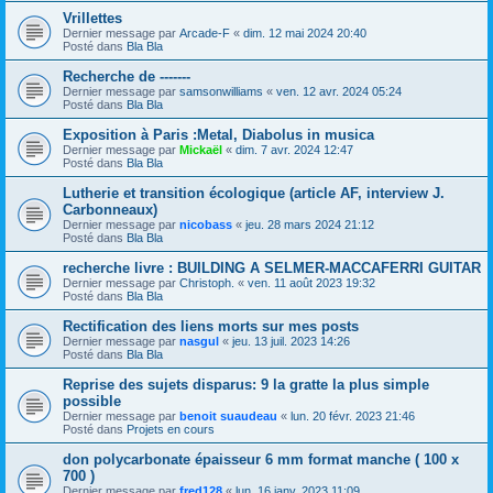
Vrillettes
Dernier message par
Arcade-F
«
dim. 12 mai 2024 20:40
Posté dans
Bla Bla
Recherche de -------
Dernier message par
samsonwilliams
«
ven. 12 avr. 2024 05:24
Posté dans
Bla Bla
Exposition à Paris :Metal, Diabolus in musica
Dernier message par
Mickaël
«
dim. 7 avr. 2024 12:47
Posté dans
Bla Bla
Lutherie et transition écologique (article AF, interview J.
Carbonneaux)
Dernier message par
nicobass
«
jeu. 28 mars 2024 21:12
Posté dans
Bla Bla
recherche livre : BUILDING A SELMER-MACCAFERRI GUITAR
Dernier message par
Christoph.
«
ven. 11 août 2023 19:32
Posté dans
Bla Bla
Rectification des liens morts sur mes posts
Dernier message par
nasgul
«
jeu. 13 juil. 2023 14:26
Posté dans
Bla Bla
Reprise des sujets disparus: 9 la gratte la plus simple
possible
Dernier message par
benoit suaudeau
«
lun. 20 févr. 2023 21:46
Posté dans
Projets en cours
don polycarbonate épaisseur 6 mm format manche ( 100 x
700 )
Dernier message par
fred128
«
lun. 16 janv. 2023 11:09