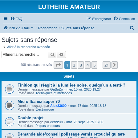
LUTHERIE AMATEUR
FAQ
S’enregistrer
Connexion
R
Index du forum
Rechercher
Sujets sans réponse
e
Sujets sans réponse
c
Aller à la recherche avancée
h
Rechercher
Recherche avancée
e
Page
1
sur
21
1
2
3
4
5
21
Suivante
408 résultats trouvés
r
…
c
Sujets
h
Finition qui réagit à la lumière noire, quelqu'un a testé ?
e
Dernier message par
GaBuZo
«
mer. 15 juil. 2026 19:27
Posté dans
Techniques et méthodes
r
Micro Ibanez super 70
Dernier message par
Alex33600
«
mer. 17 déc. 2025 18:18
Posté dans
Électronique
Double projet
Dernier message par
cedricici
«
mar. 23 sept. 2025 13:06
Posté dans
Projets en cours
Demande aide/conseil polissage vernis retouché guitare