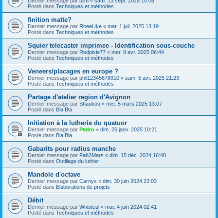
Dernier message par
blim
«
sam. 13 sept. 2025 10:06
Posté dans
Techniques et méthodes
finition matte?
Dernier message par
RbeeUke
«
mar. 1 juil. 2025 13:19
Posté dans
Techniques et méthodes
Squier telecaster imprimee - Identification sous-couche
Dernier message par
Redpixie77
«
mer. 9 avr. 2025 06:44
Posté dans
Techniques et méthodes
Veneers/placages en europe ?
Dernier message par
phil12345678910
«
sam. 5 avr. 2025 21:23
Posté dans
Techniques et méthodes
Partage d'atelier region d'Avignon
Dernier message par
Shaukou
«
mer. 5 mars 2025 13:07
Posté dans
Bla Bla
Initiation à la lutherie du quatuor
Dernier message par
Pedro
«
dim. 26 janv. 2025 10:21
Posté dans
Bla Bla
Gabarits pour radius manche
Dernier message par
Fab2Mars
«
dim. 15 déc. 2024 16:40
Posté dans
Outillage du luthier
Mandole d'octave
Dernier message par
Carnyx
«
dim. 30 juin 2024 23:03
Posté dans
Elaborations de projets
Débit
Dernier message par
Whisteul
«
mar. 4 juin 2024 02:41
Posté dans
Techniques et méthodes