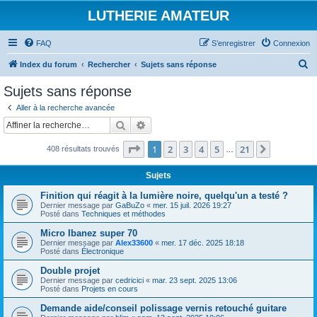
LUTHERIE AMATEUR
FAQ
S’enregistrer
Connexion
R
Index du forum
Rechercher
Sujets sans réponse
e
Sujets sans réponse
c
Aller à la recherche avancée
h
Rechercher
Recherche avancée
e
Page
1
sur
21
1
2
3
4
5
21
Suivante
408 résultats trouvés
r
…
c
Sujets
h
Finition qui réagit à la lumière noire, quelqu'un a testé ?
e
Dernier message par
GaBuZo
«
mer. 15 juil. 2026 19:27
Posté dans
Techniques et méthodes
r
Micro Ibanez super 70
Dernier message par
Alex33600
«
mer. 17 déc. 2025 18:18
Posté dans
Électronique
Double projet
Dernier message par
cedricici
«
mar. 23 sept. 2025 13:06
Posté dans
Projets en cours
Demande aide/conseil polissage vernis retouché guitare