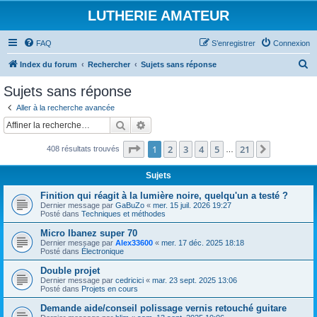
LUTHERIE AMATEUR
FAQ
S’enregistrer
Connexion
R
Index du forum
Rechercher
Sujets sans réponse
e
Sujets sans réponse
c
Aller à la recherche avancée
h
Rechercher
Recherche avancée
e
Page
1
sur
21
1
2
3
4
5
21
Suivante
408 résultats trouvés
r
…
c
Sujets
h
Finition qui réagit à la lumière noire, quelqu'un a testé ?
e
Dernier message par
GaBuZo
«
mer. 15 juil. 2026 19:27
Posté dans
Techniques et méthodes
r
Micro Ibanez super 70
Dernier message par
Alex33600
«
mer. 17 déc. 2025 18:18
Posté dans
Électronique
Double projet
Dernier message par
cedricici
«
mar. 23 sept. 2025 13:06
Posté dans
Projets en cours
Demande aide/conseil polissage vernis retouché guitare