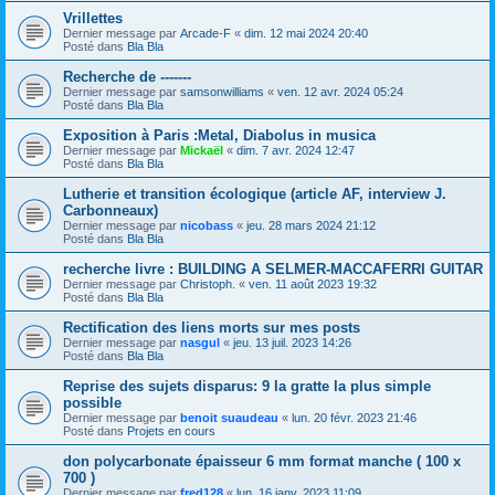
Vrillettes
Dernier message par
Arcade-F
«
dim. 12 mai 2024 20:40
Posté dans
Bla Bla
Recherche de -------
Dernier message par
samsonwilliams
«
ven. 12 avr. 2024 05:24
Posté dans
Bla Bla
Exposition à Paris :Metal, Diabolus in musica
Dernier message par
Mickaël
«
dim. 7 avr. 2024 12:47
Posté dans
Bla Bla
Lutherie et transition écologique (article AF, interview J.
Carbonneaux)
Dernier message par
nicobass
«
jeu. 28 mars 2024 21:12
Posté dans
Bla Bla
recherche livre : BUILDING A SELMER-MACCAFERRI GUITAR
Dernier message par
Christoph.
«
ven. 11 août 2023 19:32
Posté dans
Bla Bla
Rectification des liens morts sur mes posts
Dernier message par
nasgul
«
jeu. 13 juil. 2023 14:26
Posté dans
Bla Bla
Reprise des sujets disparus: 9 la gratte la plus simple
possible
Dernier message par
benoit suaudeau
«
lun. 20 févr. 2023 21:46
Posté dans
Projets en cours
don polycarbonate épaisseur 6 mm format manche ( 100 x
700 )
Dernier message par
fred128
«
lun. 16 janv. 2023 11:09