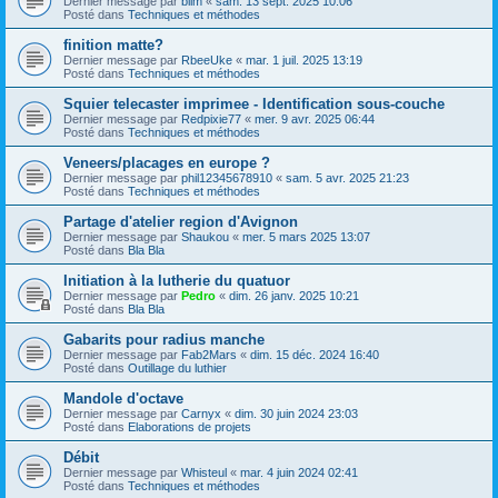
Dernier message par
blim
«
sam. 13 sept. 2025 10:06
Posté dans
Techniques et méthodes
finition matte?
Dernier message par
RbeeUke
«
mar. 1 juil. 2025 13:19
Posté dans
Techniques et méthodes
Squier telecaster imprimee - Identification sous-couche
Dernier message par
Redpixie77
«
mer. 9 avr. 2025 06:44
Posté dans
Techniques et méthodes
Veneers/placages en europe ?
Dernier message par
phil12345678910
«
sam. 5 avr. 2025 21:23
Posté dans
Techniques et méthodes
Partage d'atelier region d'Avignon
Dernier message par
Shaukou
«
mer. 5 mars 2025 13:07
Posté dans
Bla Bla
Initiation à la lutherie du quatuor
Dernier message par
Pedro
«
dim. 26 janv. 2025 10:21
Posté dans
Bla Bla
Gabarits pour radius manche
Dernier message par
Fab2Mars
«
dim. 15 déc. 2024 16:40
Posté dans
Outillage du luthier
Mandole d'octave
Dernier message par
Carnyx
«
dim. 30 juin 2024 23:03
Posté dans
Elaborations de projets
Débit
Dernier message par
Whisteul
«
mar. 4 juin 2024 02:41
Posté dans
Techniques et méthodes