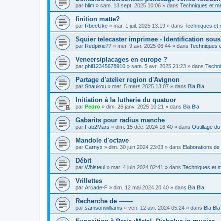
par
blim
»
sam. 13 sept. 2025 10:06
» dans
Techniques et m
finition matte?
par
RbeeUke
»
mar. 1 juil. 2025 13:19
» dans
Techniques et
Squier telecaster imprimee - Identification sou
par
Redpixie77
»
mer. 9 avr. 2025 06:44
» dans
Techniques 
Veneers/placages en europe ?
par
phil12345678910
»
sam. 5 avr. 2025 21:23
» dans
Techn
Partage d'atelier region d'Avignon
par
Shaukou
»
mer. 5 mars 2025 13:07
» dans
Bla Bla
Initiation à la lutherie du quatuor
par
Pedro
»
dim. 26 janv. 2025 10:21
» dans
Bla Bla
Gabarits pour radius manche
par
Fab2Mars
»
dim. 15 déc. 2024 16:40
» dans
Outillage du 
Mandole d'octave
par
Carnyx
»
dim. 30 juin 2024 23:03
» dans
Elaborations de 
Débit
par
Whisteul
»
mar. 4 juin 2024 02:41
» dans
Techniques et 
Vrillettes
par
Arcade-F
»
dim. 12 mai 2024 20:40
» dans
Bla Bla
Recherche de -------
par
samsonwilliams
»
ven. 12 avr. 2024 05:24
» dans
Bla Bla