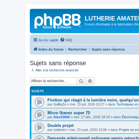
LUTHERIE AMATE
Forum d'entraide à la fabrication d'
Accès rapide
FAQ
Index du forum
Rechercher
Sujets sans réponse
Sujets sans réponse
Aller à la recherche avancée
Rechercher
Recherche avancée
SUJETS
Finition qui réagit à la lumière noire, quelqu'un
par
GaBuZo
»
mer. 15 juil. 2026 19:27
» dans
Techniques et
Micro Ibanez super 70
par
Alex33600
»
mer. 17 déc. 2025 18:18
» dans
Électroniqu
Double projet
par
cedricici
»
mar. 23 sept. 2025 13:06
» dans
Projets en co
Demande aide/conseil polissage vernis retouch