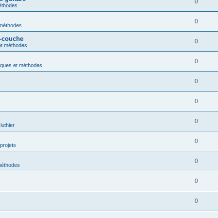
0
éthodes
0
 méthodes
s-couche
0
et méthodes
0
iques et méthodes
0
0
0
luthier
0
projets
0
méthodes
0
0