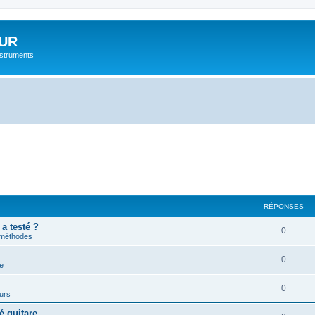
UR
instruments
RÉPONSES
 a testé ?
0
 méthodes
0
e
0
urs
é guitare