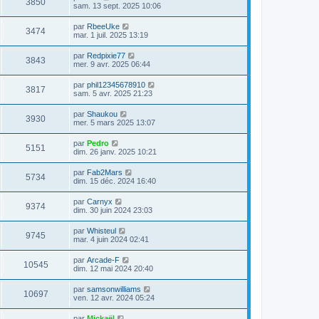
3850
sam. 13 sept. 2025 10:06
par
RbeeUke
3474
mar. 1 juil. 2025 13:19
par
Redpixie77
3843
mer. 9 avr. 2025 06:44
par
phil12345678910
3817
sam. 5 avr. 2025 21:23
par
Shaukou
3930
mer. 5 mars 2025 13:07
par
Pedro
5151
dim. 26 janv. 2025 10:21
par
Fab2Mars
5734
dim. 15 déc. 2024 16:40
par
Carnyx
9374
dim. 30 juin 2024 23:03
par
Whisteul
9745
mar. 4 juin 2024 02:41
par
Arcade-F
10545
dim. 12 mai 2024 20:40
par
samsonwilliams
10697
ven. 12 avr. 2024 05:24
par
Mickaël