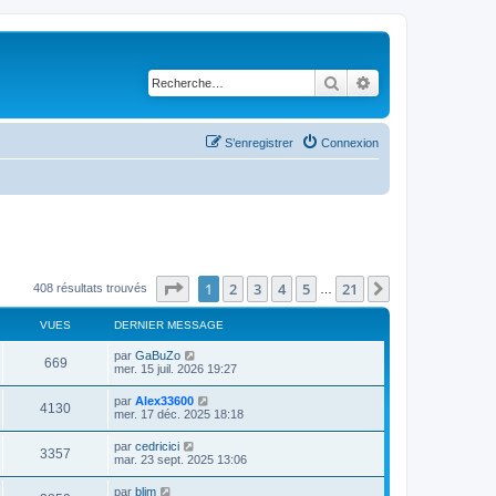
Rechercher
Recherche avancé
S’enregistrer
Connexion
Page
1
sur
21
1
2
3
4
5
21
Suivante
408 résultats trouvés
…
VUES
DERNIER MESSAGE
par
GaBuZo
669
mer. 15 juil. 2026 19:27
par
Alex33600
4130
mer. 17 déc. 2025 18:18
par
cedricici
3357
mar. 23 sept. 2025 13:06
par
blim