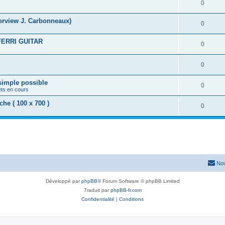
0
nterview J. Carbonneaux)
0
FERRI GUITAR
0
0
 simple possible
0
ets en cours
e ( 100 x 700 )
0
Nou
Développé par
phpBB
® Forum Software © phpBB Limited
Traduit par
phpBB-fr.com
Confidentialité
|
Conditions