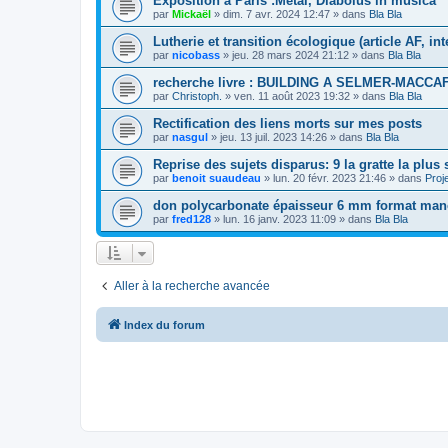
Exposition à Paris :Metal, Diabolus in musica
par
Mickaël
»
dim. 7 avr. 2024 12:47
» dans
Bla Bla
Lutherie et transition écologique (article AF, i
par
nicobass
»
jeu. 28 mars 2024 21:12
» dans
Bla Bla
recherche livre : BUILDING A SELMER-MACCA
par
Christoph.
»
ven. 11 août 2023 19:32
» dans
Bla Bla
Rectification des liens morts sur mes posts
par
nasgul
»
jeu. 13 juil. 2023 14:26
» dans
Bla Bla
Reprise des sujets disparus: 9 la gratte la plus
par
benoit suaudeau
»
lun. 20 févr. 2023 21:46
» dans
Proj
don polycarbonate épaisseur 6 mm format manch
par
fred128
»
lun. 16 janv. 2023 11:09
» dans
Bla Bla
Aller à la recherche avancée
Index du forum