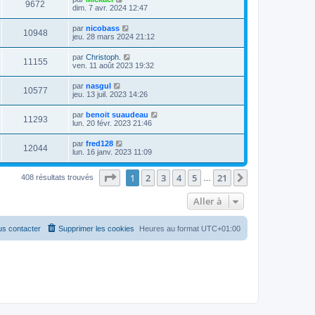
9672
dim. 7 avr. 2024 12:47
par
nicobass
10948
jeu. 28 mars 2024 21:12
par
Christoph.
11155
ven. 11 août 2023 19:32
par
nasgul
10577
jeu. 13 juil. 2023 14:26
par
benoit suaudeau
11293
lun. 20 févr. 2023 21:46
par
fred128
12044
lun. 16 janv. 2023 11:09
Page
1
sur
21
1
2
3
4
5
21
Suivante
408 résultats trouvés
…
Aller à
s contacter
Supprimer les cookies
Heures au format
UTC+01:00