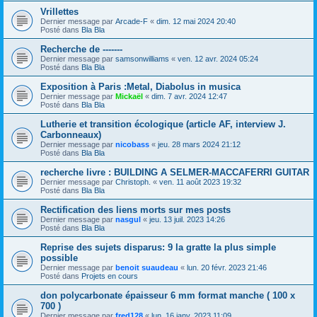
Vrillettes
Dernier message par
Arcade-F
«
dim. 12 mai 2024 20:40
Posté dans
Bla Bla
Recherche de -------
Dernier message par
samsonwilliams
«
ven. 12 avr. 2024 05:24
Posté dans
Bla Bla
Exposition à Paris :Metal, Diabolus in musica
Dernier message par
Mickaël
«
dim. 7 avr. 2024 12:47
Posté dans
Bla Bla
Lutherie et transition écologique (article AF, interview J.
Carbonneaux)
Dernier message par
nicobass
«
jeu. 28 mars 2024 21:12
Posté dans
Bla Bla
recherche livre : BUILDING A SELMER-MACCAFERRI GUITAR
Dernier message par
Christoph.
«
ven. 11 août 2023 19:32
Posté dans
Bla Bla
Rectification des liens morts sur mes posts
Dernier message par
nasgul
«
jeu. 13 juil. 2023 14:26
Posté dans
Bla Bla
Reprise des sujets disparus: 9 la gratte la plus simple
possible
Dernier message par
benoit suaudeau
«
lun. 20 févr. 2023 21:46
Posté dans
Projets en cours
don polycarbonate épaisseur 6 mm format manche ( 100 x
700 )
Dernier message par
fred128
«
lun. 16 janv. 2023 11:09