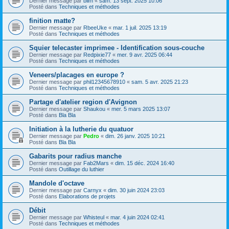
Dernier message par
blim
«
sam. 13 sept. 2025 10:06
Posté dans
Techniques et méthodes
finition matte?
Dernier message par
RbeeUke
«
mar. 1 juil. 2025 13:19
Posté dans
Techniques et méthodes
Squier telecaster imprimee - Identification sous-couche
Dernier message par
Redpixie77
«
mer. 9 avr. 2025 06:44
Posté dans
Techniques et méthodes
Veneers/placages en europe ?
Dernier message par
phil12345678910
«
sam. 5 avr. 2025 21:23
Posté dans
Techniques et méthodes
Partage d'atelier region d'Avignon
Dernier message par
Shaukou
«
mer. 5 mars 2025 13:07
Posté dans
Bla Bla
Initiation à la lutherie du quatuor
Dernier message par
Pedro
«
dim. 26 janv. 2025 10:21
Posté dans
Bla Bla
Gabarits pour radius manche
Dernier message par
Fab2Mars
«
dim. 15 déc. 2024 16:40
Posté dans
Outillage du luthier
Mandole d'octave
Dernier message par
Carnyx
«
dim. 30 juin 2024 23:03
Posté dans
Elaborations de projets
Débit
Dernier message par
Whisteul
«
mar. 4 juin 2024 02:41
Posté dans
Techniques et méthodes