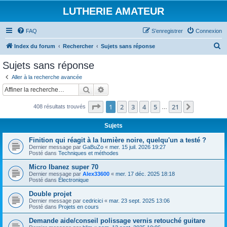
LUTHERIE AMATEUR
FAQ
S’enregistrer
Connexion
R
Index du forum
Rechercher
Sujets sans réponse
e
Sujets sans réponse
c
Aller à la recherche avancée
h
Rechercher
Recherche avancée
e
Page
1
sur
21
1
2
3
4
5
21
Suivante
408 résultats trouvés
r
…
c
Sujets
h
Finition qui réagit à la lumière noire, quelqu'un a testé ?
e
Dernier message par
GaBuZo
«
mer. 15 juil. 2026 19:27
Posté dans
Techniques et méthodes
r
Micro Ibanez super 70
Dernier message par
Alex33600
«
mer. 17 déc. 2025 18:18
Posté dans
Électronique
Double projet
Dernier message par
cedricici
«
mar. 23 sept. 2025 13:06
Posté dans
Projets en cours
Demande aide/conseil polissage vernis retouché guitare