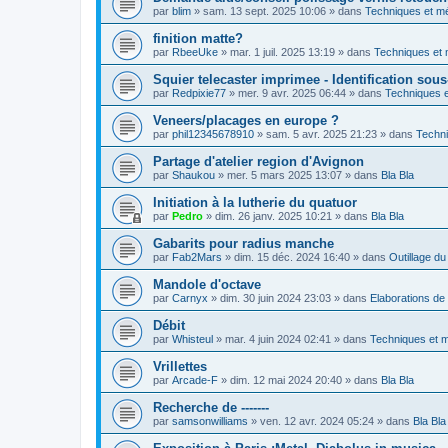
par
blim
»
sam. 13 sept. 2025 10:06
» dans
Techniques et m
finition matte?
par
RbeeUke
»
mar. 1 juil. 2025 13:19
» dans
Techniques et
Squier telecaster imprimee - Identification sou
par
Redpixie77
»
mer. 9 avr. 2025 06:44
» dans
Techniques 
Veneers/placages en europe ?
par
phil12345678910
»
sam. 5 avr. 2025 21:23
» dans
Techn
Partage d'atelier region d'Avignon
par
Shaukou
»
mer. 5 mars 2025 13:07
» dans
Bla Bla
Initiation à la lutherie du quatuor
par
Pedro
»
dim. 26 janv. 2025 10:21
» dans
Bla Bla
Gabarits pour radius manche
par
Fab2Mars
»
dim. 15 déc. 2024 16:40
» dans
Outillage du 
Mandole d'octave
par
Carnyx
»
dim. 30 juin 2024 23:03
» dans
Elaborations de 
Débit
par
Whisteul
»
mar. 4 juin 2024 02:41
» dans
Techniques et 
Vrillettes
par
Arcade-F
»
dim. 12 mai 2024 20:40
» dans
Bla Bla
Recherche de -------
par
samsonwilliams
»
ven. 12 avr. 2024 05:24
» dans
Bla Bla