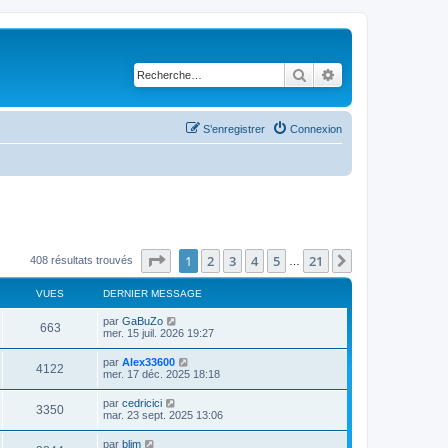
Rechercher
Recherche avancé
S’enregistrer
Connexion
Page
1
sur
21
1
2
3
4
5
21
Suivante
408 résultats trouvés
…
VUES
DERNIER MESSAGE
par
GaBuZo
663
mer. 15 juil. 2026 19:27
par
Alex33600
4122
mer. 17 déc. 2025 18:18
par
cedricici
3350
mar. 23 sept. 2025 13:06
par
blim