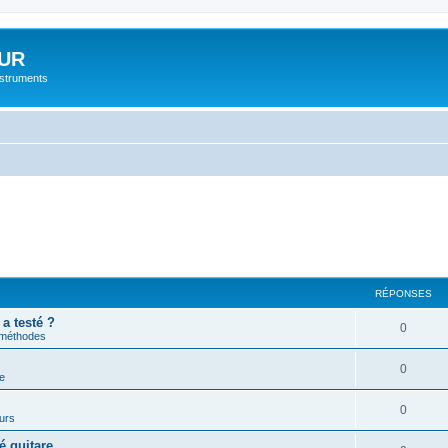
UR
instruments
RÉPONSES
 a testé ?
0
 méthodes
0
e
0
urs
é guitare