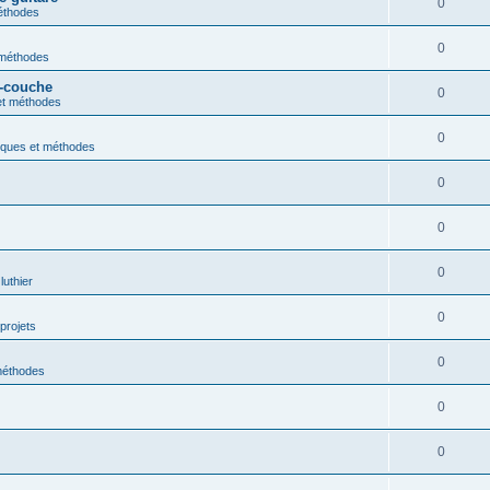
0
éthodes
0
 méthodes
s-couche
0
et méthodes
0
iques et méthodes
0
0
0
luthier
0
projets
0
méthodes
0
0