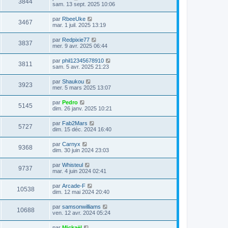
3844
sam. 13 sept. 2025 10:06
par
RbeeUke
3467
mar. 1 juil. 2025 13:19
par
Redpixie77
3837
mer. 9 avr. 2025 06:44
par
phil12345678910
3811
sam. 5 avr. 2025 21:23
par
Shaukou
3923
mer. 5 mars 2025 13:07
par
Pedro
5145
dim. 26 janv. 2025 10:21
par
Fab2Mars
5727
dim. 15 déc. 2024 16:40
par
Carnyx
9368
dim. 30 juin 2024 23:03
par
Whisteul
9737
mar. 4 juin 2024 02:41
par
Arcade-F
10538
dim. 12 mai 2024 20:40
par
samsonwilliams
10688
ven. 12 avr. 2024 05:24
par
Mickaël