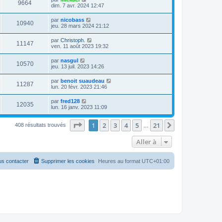
9664
dim. 7 avr. 2024 12:47
par
nicobass
10940
jeu. 28 mars 2024 21:12
par
Christoph.
11147
ven. 11 août 2023 19:32
par
nasgul
10570
jeu. 13 juil. 2023 14:26
par
benoit suaudeau
11287
lun. 20 févr. 2023 21:46
par
fred128
12035
lun. 16 janv. 2023 11:09
Page
1
sur
21
1
2
3
4
5
21
Suivante
408 résultats trouvés
…
Aller à
s contacter
Supprimer les cookies
Heures au format
UTC+01:00