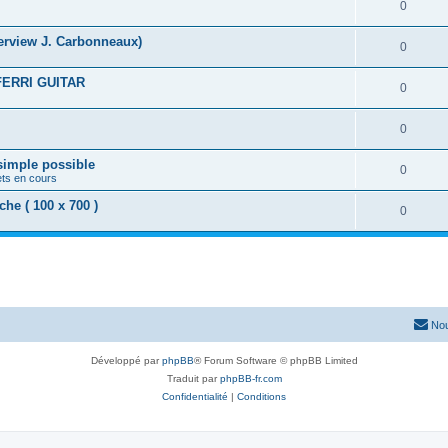
0
nterview J. Carbonneaux)
0
FERRI GUITAR
0
0
 simple possible
0
ets en cours
e ( 100 x 700 )
0
Nou
Développé par
phpBB
® Forum Software © phpBB Limited
Traduit par
phpBB-fr.com
Confidentialité
|
Conditions