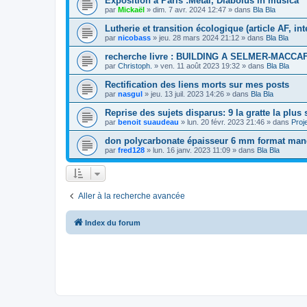
Exposition à Paris :Metal, Diabolus in musica
par
Mickaël
»
dim. 7 avr. 2024 12:47
» dans
Bla Bla
Lutherie et transition écologique (article AF, i
par
nicobass
»
jeu. 28 mars 2024 21:12
» dans
Bla Bla
recherche livre : BUILDING A SELMER-MACCA
par
Christoph.
»
ven. 11 août 2023 19:32
» dans
Bla Bla
Rectification des liens morts sur mes posts
par
nasgul
»
jeu. 13 juil. 2023 14:26
» dans
Bla Bla
Reprise des sujets disparus: 9 la gratte la plus
par
benoit suaudeau
»
lun. 20 févr. 2023 21:46
» dans
Proj
don polycarbonate épaisseur 6 mm format manch
par
fred128
»
lun. 16 janv. 2023 11:09
» dans
Bla Bla
Aller à la recherche avancée
Index du forum