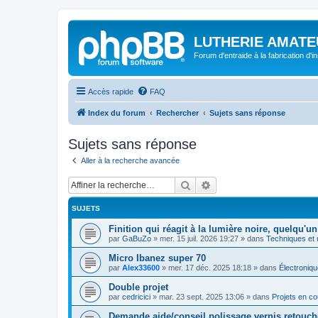
LUTHERIE AMATE
Forum d'entraide à la fabrication d'
Accès rapide
FAQ
Index du forum
Rechercher
Sujets sans réponse
Sujets sans réponse
Aller à la recherche avancée
Rechercher
Recherche avancée
SUJETS
Finition qui réagit à la lumière noire, quelqu'un
par
GaBuZo
»
mer. 15 juil. 2026 19:27
» dans
Techniques et
Micro Ibanez super 70
par
Alex33600
»
mer. 17 déc. 2025 18:18
» dans
Électroniqu
Double projet
par
cedricici
»
mar. 23 sept. 2025 13:06
» dans
Projets en co
Demande aide/conseil polissage vernis retouch