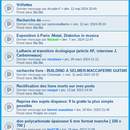
Vrillettes
Dernier message par
Arcade-F
«
dim. 12 mai 2024 20:40
Posté dans
Bla Bla
Recherche de -------
Dernier message par
samsonwilliams
«
ven. 12 avr. 2024 05:24
Posté dans
Bla Bla
Exposition à Paris :Metal, Diabolus in musica
Dernier message par
Mickaël
«
dim. 7 avr. 2024 12:47
Posté dans
Bla Bla
Lutherie et transition écologique (article AF, interview J.
Carbonneaux)
Dernier message par
nicobass
«
jeu. 28 mars 2024 21:12
Posté dans
Bla Bla
recherche livre : BUILDING A SELMER-MACCAFERRI GUITAR
Dernier message par
Christoph.
«
ven. 11 août 2023 19:32
Posté dans
Bla Bla
Rectification des liens morts sur mes posts
Dernier message par
nasgul
«
jeu. 13 juil. 2023 14:26
Posté dans
Bla Bla
Reprise des sujets disparus: 9 la gratte la plus simple
possible
Dernier message par
benoit suaudeau
«
lun. 20 févr. 2023 21:46
Posté dans
Projets en cours
don polycarbonate épaisseur 6 mm format manche ( 100 x
700 )
Dernier message par
fred128
«
lun. 16 janv. 2023 11:09