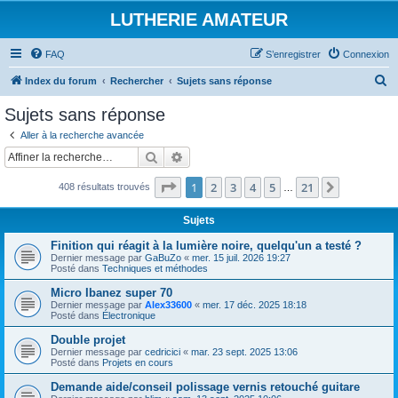
LUTHERIE AMATEUR
FAQ
S’enregistrer
Connexion
R
Index du forum
Rechercher
Sujets sans réponse
e
Sujets sans réponse
c
Aller à la recherche avancée
h
Rechercher
Recherche avancée
e
Page
1
sur
21
1
2
3
4
5
21
Suivante
408 résultats trouvés
r
…
c
Sujets
h
Finition qui réagit à la lumière noire, quelqu'un a testé ?
e
Dernier message par
GaBuZo
«
mer. 15 juil. 2026 19:27
Posté dans
Techniques et méthodes
r
Micro Ibanez super 70
Dernier message par
Alex33600
«
mer. 17 déc. 2025 18:18
Posté dans
Électronique
Double projet
Dernier message par
cedricici
«
mar. 23 sept. 2025 13:06
Posté dans
Projets en cours
Demande aide/conseil polissage vernis retouché guitare