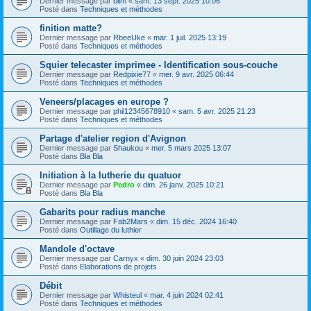
Dernier message par
blim
«
sam. 13 sept. 2025 10:06
Posté dans
Techniques et méthodes
finition matte?
Dernier message par
RbeeUke
«
mar. 1 juil. 2025 13:19
Posté dans
Techniques et méthodes
Squier telecaster imprimee - Identification sous-couche
Dernier message par
Redpixie77
«
mer. 9 avr. 2025 06:44
Posté dans
Techniques et méthodes
Veneers/placages en europe ?
Dernier message par
phil12345678910
«
sam. 5 avr. 2025 21:23
Posté dans
Techniques et méthodes
Partage d'atelier region d'Avignon
Dernier message par
Shaukou
«
mer. 5 mars 2025 13:07
Posté dans
Bla Bla
Initiation à la lutherie du quatuor
Dernier message par
Pedro
«
dim. 26 janv. 2025 10:21
Posté dans
Bla Bla
Gabarits pour radius manche
Dernier message par
Fab2Mars
«
dim. 15 déc. 2024 16:40
Posté dans
Outillage du luthier
Mandole d'octave
Dernier message par
Carnyx
«
dim. 30 juin 2024 23:03
Posté dans
Elaborations de projets
Débit
Dernier message par
Whisteul
«
mar. 4 juin 2024 02:41
Posté dans
Techniques et méthodes