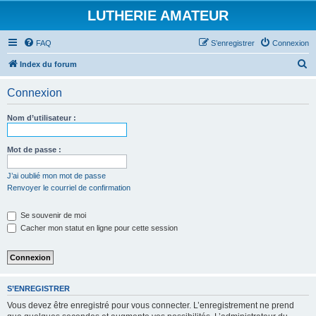
LUTHERIE AMATEUR
FAQ
S’enregistrer
Connexion
R
Index du forum
e
Connexion
c
h
Nom d’utilisateur :
e
r
Mot de passe :
c
J’ai oublié mon mot de passe
h
Renvoyer le courriel de confirmation
e
Se souvenir de moi
r
Cacher mon statut en ligne pour cette session
S’ENREGISTRER
Vous devez être enregistré pour vous connecter. L’enregistrement ne prend