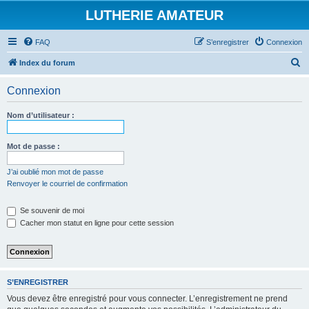
LUTHERIE AMATEUR
FAQ
S’enregistrer
Connexion
R
Index du forum
e
Connexion
c
h
Nom d’utilisateur :
e
r
Mot de passe :
c
J’ai oublié mon mot de passe
h
Renvoyer le courriel de confirmation
e
Se souvenir de moi
r
Cacher mon statut en ligne pour cette session
S’ENREGISTRER
Vous devez être enregistré pour vous connecter. L’enregistrement ne prend