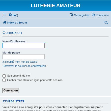
LUTHERIE AMATEUR
FAQ
S’enregistrer
Connexion
R
Index du forum
e
Connexion
c
h
Nom d’utilisateur :
e
r
Mot de passe :
c
J’ai oublié mon mot de passe
h
Renvoyer le courriel de confirmation
e
Se souvenir de moi
r
Cacher mon statut en ligne pour cette session
S’ENREGISTRER
Vous devez être enregistré pour vous connecter. L’enregistrement ne prend