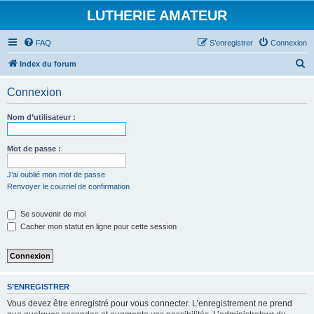
LUTHERIE AMATEUR
FAQ
S’enregistrer
Connexion
R
Index du forum
e
Connexion
c
h
Nom d’utilisateur :
e
r
Mot de passe :
c
J’ai oublié mon mot de passe
h
Renvoyer le courriel de confirmation
e
Se souvenir de moi
r
Cacher mon statut en ligne pour cette session
S’ENREGISTRER
Vous devez être enregistré pour vous connecter. L’enregistrement ne prend