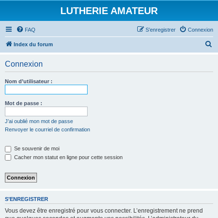
LUTHERIE AMATEUR
FAQ
S’enregistrer
Connexion
R
Index du forum
e
Connexion
c
h
Nom d’utilisateur :
e
r
Mot de passe :
c
J’ai oublié mon mot de passe
h
Renvoyer le courriel de confirmation
e
Se souvenir de moi
r
Cacher mon statut en ligne pour cette session
S’ENREGISTRER
Vous devez être enregistré pour vous connecter. L’enregistrement ne prend