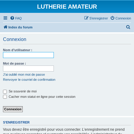
LUTHERIE AMATEUR
FAQ
S’enregistrer
Connexion
R
Index du forum
e
Connexion
c
h
Nom d’utilisateur :
e
r
Mot de passe :
c
J’ai oublié mon mot de passe
h
Renvoyer le courriel de confirmation
e
Se souvenir de moi
r
Cacher mon statut en ligne pour cette session
S’ENREGISTRER
Vous devez être enregistré pour vous connecter. L’enregistrement ne prend