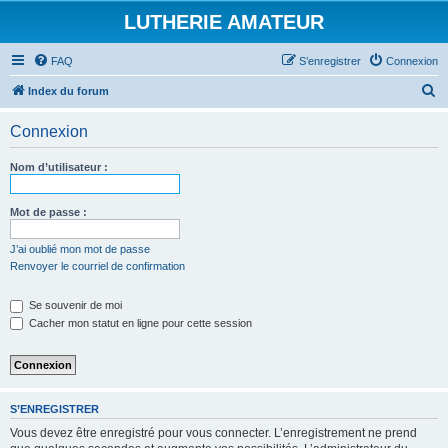
LUTHERIE AMATEUR
FAQ
S’enregistrer
Connexion
R
Index du forum
e
Connexion
c
h
Nom d’utilisateur :
e
r
Mot de passe :
c
J’ai oublié mon mot de passe
h
Renvoyer le courriel de confirmation
e
Se souvenir de moi
r
Cacher mon statut en ligne pour cette session
S’ENREGISTRER
Vous devez être enregistré pour vous connecter. L’enregistrement ne prend