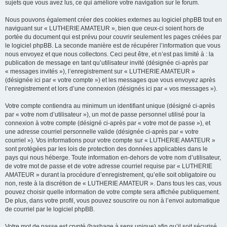
sujets que vous avez lus, ce qui améliore votre navigation sur le forum.
Nous pouvons également créer des cookies externes au logiciel phpBB tout en
naviguant sur « LUTHERIE AMATEUR », bien que ceux-ci soient hors de
portée du document qui est prévu pour couvrir seulement les pages créées par
le logiciel phpBB. La seconde manière est de récupérer l’information que vous
nous envoyez et que nous collectons. Ceci peut être, et n’est pas limité à : la
publication de message en tant qu’utilisateur invité (désignée ci-après par
« messages invités »), l’enregistrement sur « LUTHERIE AMATEUR »
(désignée ici par « votre compte ») et les messages que vous envoyez après
l’enregistrement et lors d’une connexion (désignés ici par « vos messages »).
Votre compte contiendra au minimum un identifiant unique (désigné ci-après
par « votre nom d’utilisateur »), un mot de passe personnel utilisé pour la
connexion à votre compte (désigné ci-après par « votre mot de passe »), et
une adresse courriel personnelle valide (désignée ci-après par « votre
courriel »). Vos informations pour votre compte sur « LUTHERIE AMATEUR »
sont protégées par les lois de protection des données applicables dans le
pays qui nous héberge. Toute information en-dehors de votre nom d’utilisateur,
de votre mot de passe et de votre adresse courriel requise par « LUTHERIE
AMATEUR » durant la procédure d’enregistrement, qu’elle soit obligatoire ou
non, reste à la discrétion de « LUTHERIE AMATEUR ». Dans tous les cas, vous
pouvez choisir quelle information de votre compte sera affichée publiquement.
De plus, dans votre profil, vous pouvez souscrire ou non à l’envoi automatique
de courriel par le logiciel phpBB.
Votre mot de passe est crypté (hashage à sens unique) afin qu’il soit sécurisé.