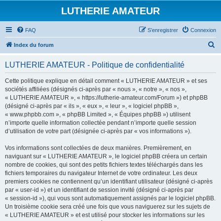
LUTHERIE AMATEUR
FAQ
S’enregistrer
Connexion
R
Index du forum
e
LUTHERIE AMATEUR - Politique de confidentialité
c
h
Cette politique explique en détail comment « LUTHERIE AMATEUR » et ses
sociétés affiliées (désignés ci-après par « nous », « notre », « nos »,
e
« LUTHERIE AMATEUR », « https://lutherie-amateur.com/Forum ») et phpBB
r
(désigné ci-après par « ils », « eux », « leur », « logiciel phpBB »,
« www.phpbb.com », « phpBB Limited », « Équipes phpBB ») utilisent
c
n’importe quelle information collectée pendant n’importe quelle session
h
d’utilisation de votre part (désignée ci-après par « vos informations »).
e
Vos informations sont collectées de deux manières. Premièrement, en
r
naviguant sur « LUTHERIE AMATEUR », le logiciel phpBB créera un certain
nombre de cookies, qui sont des petits fichiers textes téléchargés dans les
fichiers temporaires du navigateur Internet de votre ordinateur. Les deux
premiers cookies ne contiennent qu’un identifiant utilisateur (désigné ci-après
par « user-id ») et un identifiant de session invité (désigné ci-après par
« session-id »), qui vous sont automatiquement assignés par le logiciel phpBB.
Un troisième cookie sera créé une fois que vous naviguerez sur les sujets de
« LUTHERIE AMATEUR » et est utilisé pour stocker les informations sur les