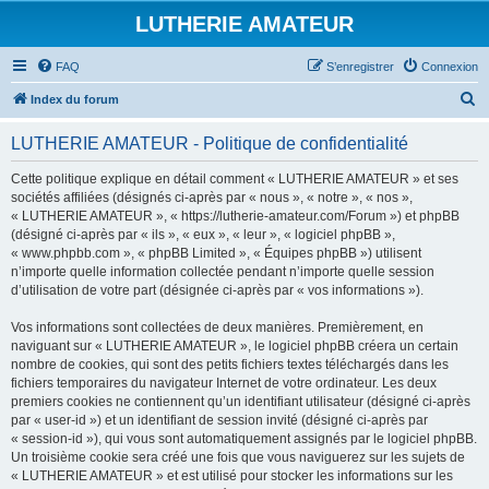
LUTHERIE AMATEUR
FAQ
S’enregistrer
Connexion
R
Index du forum
e
LUTHERIE AMATEUR - Politique de confidentialité
c
h
Cette politique explique en détail comment « LUTHERIE AMATEUR » et ses
sociétés affiliées (désignés ci-après par « nous », « notre », « nos »,
e
« LUTHERIE AMATEUR », « https://lutherie-amateur.com/Forum ») et phpBB
r
(désigné ci-après par « ils », « eux », « leur », « logiciel phpBB »,
« www.phpbb.com », « phpBB Limited », « Équipes phpBB ») utilisent
c
n’importe quelle information collectée pendant n’importe quelle session
h
d’utilisation de votre part (désignée ci-après par « vos informations »).
e
Vos informations sont collectées de deux manières. Premièrement, en
r
naviguant sur « LUTHERIE AMATEUR », le logiciel phpBB créera un certain
nombre de cookies, qui sont des petits fichiers textes téléchargés dans les
fichiers temporaires du navigateur Internet de votre ordinateur. Les deux
premiers cookies ne contiennent qu’un identifiant utilisateur (désigné ci-après
par « user-id ») et un identifiant de session invité (désigné ci-après par
« session-id »), qui vous sont automatiquement assignés par le logiciel phpBB.
Un troisième cookie sera créé une fois que vous naviguerez sur les sujets de
« LUTHERIE AMATEUR » et est utilisé pour stocker les informations sur les