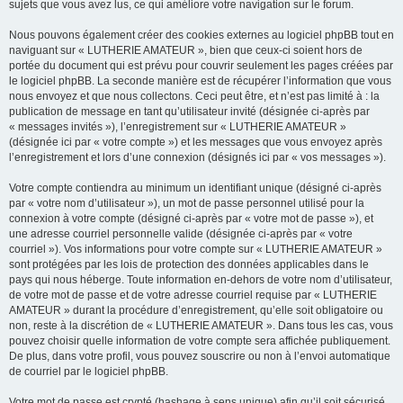
sujets que vous avez lus, ce qui améliore votre navigation sur le forum.
Nous pouvons également créer des cookies externes au logiciel phpBB tout en
naviguant sur « LUTHERIE AMATEUR », bien que ceux-ci soient hors de
portée du document qui est prévu pour couvrir seulement les pages créées par
le logiciel phpBB. La seconde manière est de récupérer l’information que vous
nous envoyez et que nous collectons. Ceci peut être, et n’est pas limité à : la
publication de message en tant qu’utilisateur invité (désignée ci-après par
« messages invités »), l’enregistrement sur « LUTHERIE AMATEUR »
(désignée ici par « votre compte ») et les messages que vous envoyez après
l’enregistrement et lors d’une connexion (désignés ici par « vos messages »).
Votre compte contiendra au minimum un identifiant unique (désigné ci-après
par « votre nom d’utilisateur »), un mot de passe personnel utilisé pour la
connexion à votre compte (désigné ci-après par « votre mot de passe »), et
une adresse courriel personnelle valide (désignée ci-après par « votre
courriel »). Vos informations pour votre compte sur « LUTHERIE AMATEUR »
sont protégées par les lois de protection des données applicables dans le
pays qui nous héberge. Toute information en-dehors de votre nom d’utilisateur,
de votre mot de passe et de votre adresse courriel requise par « LUTHERIE
AMATEUR » durant la procédure d’enregistrement, qu’elle soit obligatoire ou
non, reste à la discrétion de « LUTHERIE AMATEUR ». Dans tous les cas, vous
pouvez choisir quelle information de votre compte sera affichée publiquement.
De plus, dans votre profil, vous pouvez souscrire ou non à l’envoi automatique
de courriel par le logiciel phpBB.
Votre mot de passe est crypté (hashage à sens unique) afin qu’il soit sécurisé.