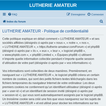
LUTHERIE AMATEUR
FAQ
S’enregistrer
Connexion
R
Index du forum
e
LUTHERIE AMATEUR - Politique de confidentialité
c
h
Cette politique explique en détail comment « LUTHERIE AMATEUR » et ses
sociétés affiliées (désignés ci-après par « nous », « notre », « nos »,
e
« LUTHERIE AMATEUR », « https://lutherie-amateur.com/Forum ») et phpBB
r
(désigné ci-après par « ils », « eux », « leur », « logiciel phpBB »,
« www.phpbb.com », « phpBB Limited », « Équipes phpBB ») utilisent
c
n’importe quelle information collectée pendant n’importe quelle session
h
d’utilisation de votre part (désignée ci-après par « vos informations »).
e
Vos informations sont collectées de deux manières. Premièrement, en
r
naviguant sur « LUTHERIE AMATEUR », le logiciel phpBB créera un certain
nombre de cookies, qui sont des petits fichiers textes téléchargés dans les
fichiers temporaires du navigateur Internet de votre ordinateur. Les deux
premiers cookies ne contiennent qu’un identifiant utilisateur (désigné ci-après
par « user-id ») et un identifiant de session invité (désigné ci-après par
« session-id »), qui vous sont automatiquement assignés par le logiciel phpBB.
Un troisième cookie sera créé une fois que vous naviguerez sur les sujets de
« LUTHERIE AMATEUR » et est utilisé pour stocker les informations sur les