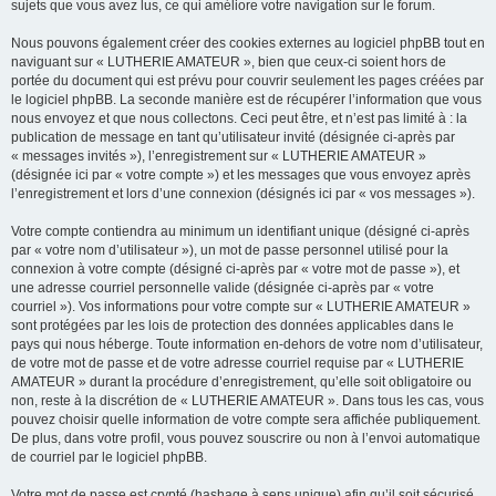
sujets que vous avez lus, ce qui améliore votre navigation sur le forum.
Nous pouvons également créer des cookies externes au logiciel phpBB tout en
naviguant sur « LUTHERIE AMATEUR », bien que ceux-ci soient hors de
portée du document qui est prévu pour couvrir seulement les pages créées par
le logiciel phpBB. La seconde manière est de récupérer l’information que vous
nous envoyez et que nous collectons. Ceci peut être, et n’est pas limité à : la
publication de message en tant qu’utilisateur invité (désignée ci-après par
« messages invités »), l’enregistrement sur « LUTHERIE AMATEUR »
(désignée ici par « votre compte ») et les messages que vous envoyez après
l’enregistrement et lors d’une connexion (désignés ici par « vos messages »).
Votre compte contiendra au minimum un identifiant unique (désigné ci-après
par « votre nom d’utilisateur »), un mot de passe personnel utilisé pour la
connexion à votre compte (désigné ci-après par « votre mot de passe »), et
une adresse courriel personnelle valide (désignée ci-après par « votre
courriel »). Vos informations pour votre compte sur « LUTHERIE AMATEUR »
sont protégées par les lois de protection des données applicables dans le
pays qui nous héberge. Toute information en-dehors de votre nom d’utilisateur,
de votre mot de passe et de votre adresse courriel requise par « LUTHERIE
AMATEUR » durant la procédure d’enregistrement, qu’elle soit obligatoire ou
non, reste à la discrétion de « LUTHERIE AMATEUR ». Dans tous les cas, vous
pouvez choisir quelle information de votre compte sera affichée publiquement.
De plus, dans votre profil, vous pouvez souscrire ou non à l’envoi automatique
de courriel par le logiciel phpBB.
Votre mot de passe est crypté (hashage à sens unique) afin qu’il soit sécurisé.