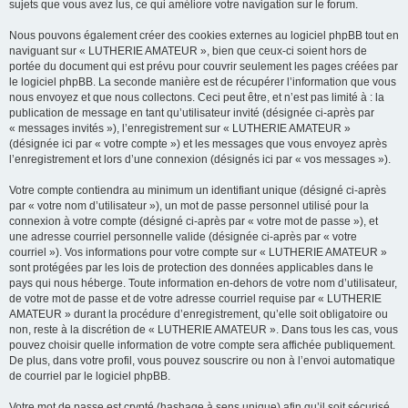
sujets que vous avez lus, ce qui améliore votre navigation sur le forum.
Nous pouvons également créer des cookies externes au logiciel phpBB tout en
naviguant sur « LUTHERIE AMATEUR », bien que ceux-ci soient hors de
portée du document qui est prévu pour couvrir seulement les pages créées par
le logiciel phpBB. La seconde manière est de récupérer l’information que vous
nous envoyez et que nous collectons. Ceci peut être, et n’est pas limité à : la
publication de message en tant qu’utilisateur invité (désignée ci-après par
« messages invités »), l’enregistrement sur « LUTHERIE AMATEUR »
(désignée ici par « votre compte ») et les messages que vous envoyez après
l’enregistrement et lors d’une connexion (désignés ici par « vos messages »).
Votre compte contiendra au minimum un identifiant unique (désigné ci-après
par « votre nom d’utilisateur »), un mot de passe personnel utilisé pour la
connexion à votre compte (désigné ci-après par « votre mot de passe »), et
une adresse courriel personnelle valide (désignée ci-après par « votre
courriel »). Vos informations pour votre compte sur « LUTHERIE AMATEUR »
sont protégées par les lois de protection des données applicables dans le
pays qui nous héberge. Toute information en-dehors de votre nom d’utilisateur,
de votre mot de passe et de votre adresse courriel requise par « LUTHERIE
AMATEUR » durant la procédure d’enregistrement, qu’elle soit obligatoire ou
non, reste à la discrétion de « LUTHERIE AMATEUR ». Dans tous les cas, vous
pouvez choisir quelle information de votre compte sera affichée publiquement.
De plus, dans votre profil, vous pouvez souscrire ou non à l’envoi automatique
de courriel par le logiciel phpBB.
Votre mot de passe est crypté (hashage à sens unique) afin qu’il soit sécurisé.