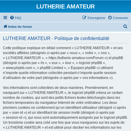
LUTHERIE AMATEUR
FAQ
S’enregistrer
Connexion
R
Index du forum
e
LUTHERIE AMATEUR - Politique de confidentialité
c
h
Cette politique explique en détail comment « LUTHERIE AMATEUR » et ses
sociétés affiliées (désignés ci-après par « nous », « notre », « nos »,
e
« LUTHERIE AMATEUR », « https://lutherie-amateur.com/Forum ») et phpBB
r
(désigné ci-après par « ils », « eux », « leur », « logiciel phpBB »,
« www.phpbb.com », « phpBB Limited », « Équipes phpBB ») utilisent
c
n’importe quelle information collectée pendant n’importe quelle session
h
d’utilisation de votre part (désignée ci-après par « vos informations »).
e
Vos informations sont collectées de deux manières. Premièrement, en
r
naviguant sur « LUTHERIE AMATEUR », le logiciel phpBB créera un certain
nombre de cookies, qui sont des petits fichiers textes téléchargés dans les
fichiers temporaires du navigateur Internet de votre ordinateur. Les deux
premiers cookies ne contiennent qu’un identifiant utilisateur (désigné ci-après
par « user-id ») et un identifiant de session invité (désigné ci-après par
« session-id »), qui vous sont automatiquement assignés par le logiciel phpBB.
Un troisième cookie sera créé une fois que vous naviguerez sur les sujets de
« LUTHERIE AMATEUR » et est utilisé pour stocker les informations sur les