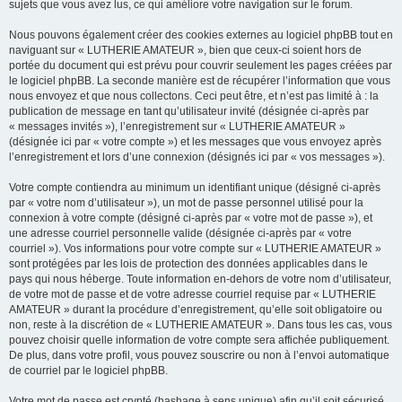
sujets que vous avez lus, ce qui améliore votre navigation sur le forum.
Nous pouvons également créer des cookies externes au logiciel phpBB tout en
naviguant sur « LUTHERIE AMATEUR », bien que ceux-ci soient hors de
portée du document qui est prévu pour couvrir seulement les pages créées par
le logiciel phpBB. La seconde manière est de récupérer l’information que vous
nous envoyez et que nous collectons. Ceci peut être, et n’est pas limité à : la
publication de message en tant qu’utilisateur invité (désignée ci-après par
« messages invités »), l’enregistrement sur « LUTHERIE AMATEUR »
(désignée ici par « votre compte ») et les messages que vous envoyez après
l’enregistrement et lors d’une connexion (désignés ici par « vos messages »).
Votre compte contiendra au minimum un identifiant unique (désigné ci-après
par « votre nom d’utilisateur »), un mot de passe personnel utilisé pour la
connexion à votre compte (désigné ci-après par « votre mot de passe »), et
une adresse courriel personnelle valide (désignée ci-après par « votre
courriel »). Vos informations pour votre compte sur « LUTHERIE AMATEUR »
sont protégées par les lois de protection des données applicables dans le
pays qui nous héberge. Toute information en-dehors de votre nom d’utilisateur,
de votre mot de passe et de votre adresse courriel requise par « LUTHERIE
AMATEUR » durant la procédure d’enregistrement, qu’elle soit obligatoire ou
non, reste à la discrétion de « LUTHERIE AMATEUR ». Dans tous les cas, vous
pouvez choisir quelle information de votre compte sera affichée publiquement.
De plus, dans votre profil, vous pouvez souscrire ou non à l’envoi automatique
de courriel par le logiciel phpBB.
Votre mot de passe est crypté (hashage à sens unique) afin qu’il soit sécurisé.