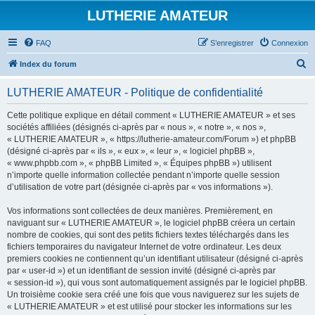
LUTHERIE AMATEUR
FAQ
S’enregistrer
Connexion
R
Index du forum
e
LUTHERIE AMATEUR - Politique de confidentialité
c
h
Cette politique explique en détail comment « LUTHERIE AMATEUR » et ses
sociétés affiliées (désignés ci-après par « nous », « notre », « nos »,
e
« LUTHERIE AMATEUR », « https://lutherie-amateur.com/Forum ») et phpBB
r
(désigné ci-après par « ils », « eux », « leur », « logiciel phpBB »,
« www.phpbb.com », « phpBB Limited », « Équipes phpBB ») utilisent
c
n’importe quelle information collectée pendant n’importe quelle session
h
d’utilisation de votre part (désignée ci-après par « vos informations »).
e
Vos informations sont collectées de deux manières. Premièrement, en
r
naviguant sur « LUTHERIE AMATEUR », le logiciel phpBB créera un certain
nombre de cookies, qui sont des petits fichiers textes téléchargés dans les
fichiers temporaires du navigateur Internet de votre ordinateur. Les deux
premiers cookies ne contiennent qu’un identifiant utilisateur (désigné ci-après
par « user-id ») et un identifiant de session invité (désigné ci-après par
« session-id »), qui vous sont automatiquement assignés par le logiciel phpBB.
Un troisième cookie sera créé une fois que vous naviguerez sur les sujets de
« LUTHERIE AMATEUR » et est utilisé pour stocker les informations sur les