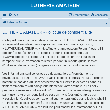
LUTHERIE AMATEUR
FAQ
S’enregistrer
Connexion
R
Index du forum
e
LUTHERIE AMATEUR - Politique de confidentialité
c
h
Cette politique explique en détail comment « LUTHERIE AMATEUR » et ses
sociétés affiliées (désignés ci-après par « nous », « notre », « nos »,
e
« LUTHERIE AMATEUR », « https://lutherie-amateur.com/Forum ») et phpBB
r
(désigné ci-après par « ils », « eux », « leur », « logiciel phpBB »,
« www.phpbb.com », « phpBB Limited », « Équipes phpBB ») utilisent
c
n’importe quelle information collectée pendant n’importe quelle session
h
d’utilisation de votre part (désignée ci-après par « vos informations »).
e
Vos informations sont collectées de deux manières. Premièrement, en
r
naviguant sur « LUTHERIE AMATEUR », le logiciel phpBB créera un certain
nombre de cookies, qui sont des petits fichiers textes téléchargés dans les
fichiers temporaires du navigateur Internet de votre ordinateur. Les deux
premiers cookies ne contiennent qu’un identifiant utilisateur (désigné ci-après
par « user-id ») et un identifiant de session invité (désigné ci-après par
« session-id »), qui vous sont automatiquement assignés par le logiciel phpBB.
Un troisième cookie sera créé une fois que vous naviguerez sur les sujets de
« LUTHERIE AMATEUR » et est utilisé pour stocker les informations sur les