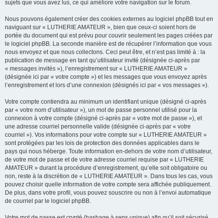
sujets que vous avez lus, ce qui améliore votre navigation sur le forum.
Nous pouvons également créer des cookies externes au logiciel phpBB tout en
naviguant sur « LUTHERIE AMATEUR », bien que ceux-ci soient hors de
portée du document qui est prévu pour couvrir seulement les pages créées par
le logiciel phpBB. La seconde manière est de récupérer l’information que vous
nous envoyez et que nous collectons. Ceci peut être, et n’est pas limité à : la
publication de message en tant qu’utilisateur invité (désignée ci-après par
« messages invités »), l’enregistrement sur « LUTHERIE AMATEUR »
(désignée ici par « votre compte ») et les messages que vous envoyez après
l’enregistrement et lors d’une connexion (désignés ici par « vos messages »).
Votre compte contiendra au minimum un identifiant unique (désigné ci-après
par « votre nom d’utilisateur »), un mot de passe personnel utilisé pour la
connexion à votre compte (désigné ci-après par « votre mot de passe »), et
une adresse courriel personnelle valide (désignée ci-après par « votre
courriel »). Vos informations pour votre compte sur « LUTHERIE AMATEUR »
sont protégées par les lois de protection des données applicables dans le
pays qui nous héberge. Toute information en-dehors de votre nom d’utilisateur,
de votre mot de passe et de votre adresse courriel requise par « LUTHERIE
AMATEUR » durant la procédure d’enregistrement, qu’elle soit obligatoire ou
non, reste à la discrétion de « LUTHERIE AMATEUR ». Dans tous les cas, vous
pouvez choisir quelle information de votre compte sera affichée publiquement.
De plus, dans votre profil, vous pouvez souscrire ou non à l’envoi automatique
de courriel par le logiciel phpBB.
Votre mot de passe est crypté (hashage à sens unique) afin qu’il soit sécurisé.