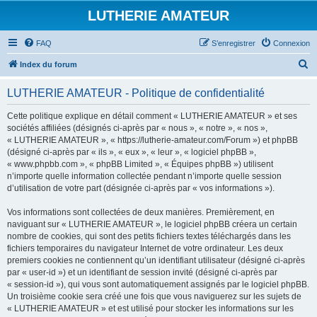
LUTHERIE AMATEUR
FAQ
S’enregistrer
Connexion
R
Index du forum
e
LUTHERIE AMATEUR - Politique de confidentialité
c
h
Cette politique explique en détail comment « LUTHERIE AMATEUR » et ses
sociétés affiliées (désignés ci-après par « nous », « notre », « nos »,
e
« LUTHERIE AMATEUR », « https://lutherie-amateur.com/Forum ») et phpBB
r
(désigné ci-après par « ils », « eux », « leur », « logiciel phpBB »,
« www.phpbb.com », « phpBB Limited », « Équipes phpBB ») utilisent
c
n’importe quelle information collectée pendant n’importe quelle session
h
d’utilisation de votre part (désignée ci-après par « vos informations »).
e
Vos informations sont collectées de deux manières. Premièrement, en
r
naviguant sur « LUTHERIE AMATEUR », le logiciel phpBB créera un certain
nombre de cookies, qui sont des petits fichiers textes téléchargés dans les
fichiers temporaires du navigateur Internet de votre ordinateur. Les deux
premiers cookies ne contiennent qu’un identifiant utilisateur (désigné ci-après
par « user-id ») et un identifiant de session invité (désigné ci-après par
« session-id »), qui vous sont automatiquement assignés par le logiciel phpBB.
Un troisième cookie sera créé une fois que vous naviguerez sur les sujets de
« LUTHERIE AMATEUR » et est utilisé pour stocker les informations sur les