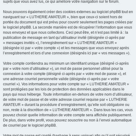
sujets que vous avez lus, ce qui améliore votre navigation sur le forum.
Nous pouvons également créer des cookies externes au logiciel phpBB tout en
naviguant sur « LUTHERIE AMATEUR », bien que ceux-ci soient hors de
portée du document qui est prévu pour couvrir seulement les pages créées par
le logiciel phpBB. La seconde manière est de récupérer l’information que vous
nous envoyez et que nous collectons. Ceci peut être, et n’est pas limité à : la
publication de message en tant qu’utilisateur invité (désignée ci-après par
« messages invités »), l’enregistrement sur « LUTHERIE AMATEUR »
(désignée ici par « votre compte ») et les messages que vous envoyez après
l’enregistrement et lors d’une connexion (désignés ici par « vos messages »).
Votre compte contiendra au minimum un identifiant unique (désigné ci-après
par « votre nom d’utilisateur »), un mot de passe personnel utilisé pour la
connexion à votre compte (désigné ci-après par « votre mot de passe »), et
une adresse courriel personnelle valide (désignée ci-après par « votre
courriel »). Vos informations pour votre compte sur « LUTHERIE AMATEUR »
sont protégées par les lois de protection des données applicables dans le
pays qui nous héberge. Toute information en-dehors de votre nom d’utilisateur,
de votre mot de passe et de votre adresse courriel requise par « LUTHERIE
AMATEUR » durant la procédure d’enregistrement, qu’elle soit obligatoire ou
non, reste à la discrétion de « LUTHERIE AMATEUR ». Dans tous les cas, vous
pouvez choisir quelle information de votre compte sera affichée publiquement.
De plus, dans votre profil, vous pouvez souscrire ou non à l’envoi automatique
de courriel par le logiciel phpBB.
Votre mot de passe est crypté (hashage à sens unique) afin qu’il soit sécurisé.