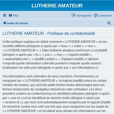
LUTHERIE AMATEUR
FAQ
S’enregistrer
Connexion
R
Index du forum
e
LUTHERIE AMATEUR - Politique de confidentialité
c
h
Cette politique explique en détail comment « LUTHERIE AMATEUR » et ses
sociétés affiliées (désignés ci-après par « nous », « notre », « nos »,
e
« LUTHERIE AMATEUR », « https://lutherie-amateur.com/Forum ») et phpBB
r
(désigné ci-après par « ils », « eux », « leur », « logiciel phpBB »,
« www.phpbb.com », « phpBB Limited », « Équipes phpBB ») utilisent
c
n’importe quelle information collectée pendant n’importe quelle session
h
d’utilisation de votre part (désignée ci-après par « vos informations »).
e
Vos informations sont collectées de deux manières. Premièrement, en
r
naviguant sur « LUTHERIE AMATEUR », le logiciel phpBB créera un certain
nombre de cookies, qui sont des petits fichiers textes téléchargés dans les
fichiers temporaires du navigateur Internet de votre ordinateur. Les deux
premiers cookies ne contiennent qu’un identifiant utilisateur (désigné ci-après
par « user-id ») et un identifiant de session invité (désigné ci-après par
« session-id »), qui vous sont automatiquement assignés par le logiciel phpBB.
Un troisième cookie sera créé une fois que vous naviguerez sur les sujets de
« LUTHERIE AMATEUR » et est utilisé pour stocker les informations sur les