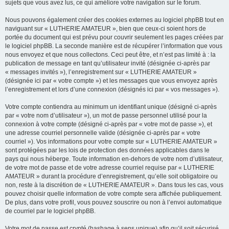
sujets que vous avez lus, ce qui améliore votre navigation sur le forum.
Nous pouvons également créer des cookies externes au logiciel phpBB tout en
naviguant sur « LUTHERIE AMATEUR », bien que ceux-ci soient hors de
portée du document qui est prévu pour couvrir seulement les pages créées par
le logiciel phpBB. La seconde manière est de récupérer l’information que vous
nous envoyez et que nous collectons. Ceci peut être, et n’est pas limité à : la
publication de message en tant qu’utilisateur invité (désignée ci-après par
« messages invités »), l’enregistrement sur « LUTHERIE AMATEUR »
(désignée ici par « votre compte ») et les messages que vous envoyez après
l’enregistrement et lors d’une connexion (désignés ici par « vos messages »).
Votre compte contiendra au minimum un identifiant unique (désigné ci-après
par « votre nom d’utilisateur »), un mot de passe personnel utilisé pour la
connexion à votre compte (désigné ci-après par « votre mot de passe »), et
une adresse courriel personnelle valide (désignée ci-après par « votre
courriel »). Vos informations pour votre compte sur « LUTHERIE AMATEUR »
sont protégées par les lois de protection des données applicables dans le
pays qui nous héberge. Toute information en-dehors de votre nom d’utilisateur,
de votre mot de passe et de votre adresse courriel requise par « LUTHERIE
AMATEUR » durant la procédure d’enregistrement, qu’elle soit obligatoire ou
non, reste à la discrétion de « LUTHERIE AMATEUR ». Dans tous les cas, vous
pouvez choisir quelle information de votre compte sera affichée publiquement.
De plus, dans votre profil, vous pouvez souscrire ou non à l’envoi automatique
de courriel par le logiciel phpBB.
Votre mot de passe est crypté (hashage à sens unique) afin qu’il soit sécurisé.