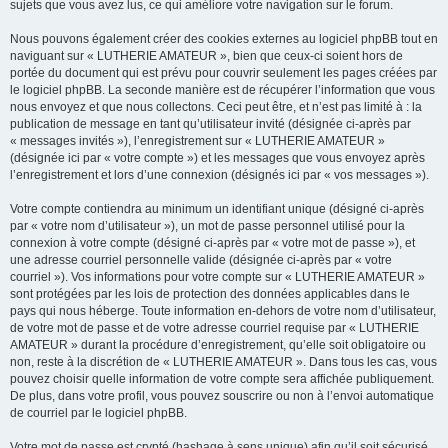
sujets que vous avez lus, ce qui améliore votre navigation sur le forum.
Nous pouvons également créer des cookies externes au logiciel phpBB tout en
naviguant sur « LUTHERIE AMATEUR », bien que ceux-ci soient hors de
portée du document qui est prévu pour couvrir seulement les pages créées par
le logiciel phpBB. La seconde manière est de récupérer l’information que vous
nous envoyez et que nous collectons. Ceci peut être, et n’est pas limité à : la
publication de message en tant qu’utilisateur invité (désignée ci-après par
« messages invités »), l’enregistrement sur « LUTHERIE AMATEUR »
(désignée ici par « votre compte ») et les messages que vous envoyez après
l’enregistrement et lors d’une connexion (désignés ici par « vos messages »).
Votre compte contiendra au minimum un identifiant unique (désigné ci-après
par « votre nom d’utilisateur »), un mot de passe personnel utilisé pour la
connexion à votre compte (désigné ci-après par « votre mot de passe »), et
une adresse courriel personnelle valide (désignée ci-après par « votre
courriel »). Vos informations pour votre compte sur « LUTHERIE AMATEUR »
sont protégées par les lois de protection des données applicables dans le
pays qui nous héberge. Toute information en-dehors de votre nom d’utilisateur,
de votre mot de passe et de votre adresse courriel requise par « LUTHERIE
AMATEUR » durant la procédure d’enregistrement, qu’elle soit obligatoire ou
non, reste à la discrétion de « LUTHERIE AMATEUR ». Dans tous les cas, vous
pouvez choisir quelle information de votre compte sera affichée publiquement.
De plus, dans votre profil, vous pouvez souscrire ou non à l’envoi automatique
de courriel par le logiciel phpBB.
Votre mot de passe est crypté (hashage à sens unique) afin qu’il soit sécurisé.