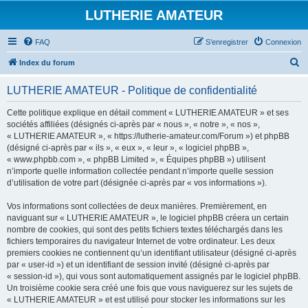
LUTHERIE AMATEUR
FAQ
S’enregistrer
Connexion
R
Index du forum
e
LUTHERIE AMATEUR - Politique de confidentialité
c
h
Cette politique explique en détail comment « LUTHERIE AMATEUR » et ses
sociétés affiliées (désignés ci-après par « nous », « notre », « nos »,
e
« LUTHERIE AMATEUR », « https://lutherie-amateur.com/Forum ») et phpBB
r
(désigné ci-après par « ils », « eux », « leur », « logiciel phpBB »,
« www.phpbb.com », « phpBB Limited », « Équipes phpBB ») utilisent
c
n’importe quelle information collectée pendant n’importe quelle session
h
d’utilisation de votre part (désignée ci-après par « vos informations »).
e
Vos informations sont collectées de deux manières. Premièrement, en
r
naviguant sur « LUTHERIE AMATEUR », le logiciel phpBB créera un certain
nombre de cookies, qui sont des petits fichiers textes téléchargés dans les
fichiers temporaires du navigateur Internet de votre ordinateur. Les deux
premiers cookies ne contiennent qu’un identifiant utilisateur (désigné ci-après
par « user-id ») et un identifiant de session invité (désigné ci-après par
« session-id »), qui vous sont automatiquement assignés par le logiciel phpBB.
Un troisième cookie sera créé une fois que vous naviguerez sur les sujets de
« LUTHERIE AMATEUR » et est utilisé pour stocker les informations sur les