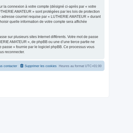
ur la connexion à votre compte (désigné ci-après par « votre
« LUTHERIE AMATEUR » sont protégées par les lois de protection
otre adresse courriel requise par « LUTHERIE AMATEUR » durant
oisir quelle information de votre compte sera affichée
se sur plusieurs sites Internet différents. Votre mot de passe
HERIE AMATEUR », de phpBB ou une d’une tierce partie ne
e passe » fournie par le logiciel phpBB. Ce processus vous
ous reconnecter.
s contacter
Supprimer les cookies
Heures au format
UTC+01:00