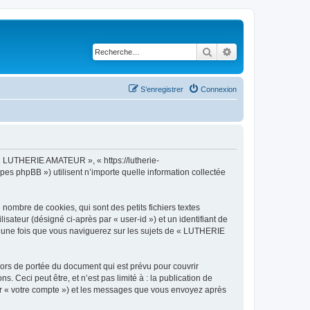
Rechercher
Recherche avancé
S’enregistrer
Connexion
 « LUTHERIE AMATEUR », « https://lutherie-
es phpBB ») utilisent n’importe quelle information collectée
mbre de cookies, qui sont des petits fichiers textes
isateur (désigné ci-après par « user-id ») et un identifiant de
éé une fois que vous naviguerez sur les sujets de « LUTHERIE
rs de portée du document qui est prévu pour couvrir
Ceci peut être, et n’est pas limité à : la publication de
ar « votre compte ») et les messages que vous envoyez après