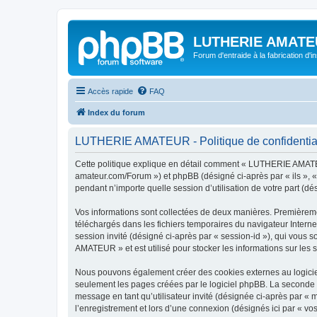
LUTHERIE AMATE
Forum d'entraide à la fabrication d'
Accès rapide
FAQ
Index du forum
LUTHERIE AMATEUR - Politique de confidential
Cette politique explique en détail comment « LUTHERIE AMATEUR
amateur.com/Forum ») et phpBB (désigné ci-après par « ils », «
pendant n’importe quelle session d’utilisation de votre part (dé
Vos informations sont collectées de deux manières. Premièreme
téléchargés dans les fichiers temporaires du navigateur Internet
session invité (désigné ci-après par « session-id »), qui vous
AMATEUR » et est utilisé pour stocker les informations sur les s
Nous pouvons également créer des cookies externes au logicie
seulement les pages créées par le logiciel phpBB. La seconde ma
message en tant qu’utilisateur invité (désignée ci-après par 
l’enregistrement et lors d’une connexion (désignés ici par « v