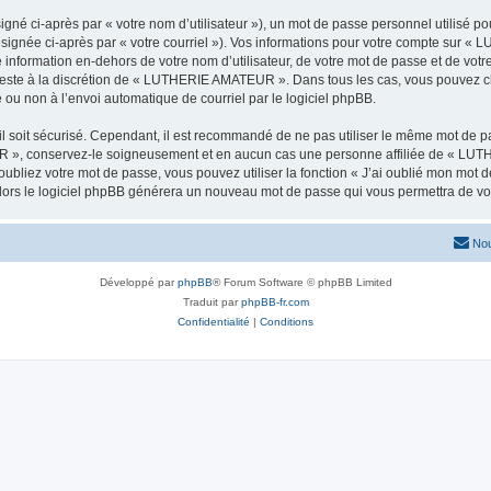
gné ci-après par « votre nom d’utilisateur »), un mot de passe personnel utilisé po
ésignée ci-après par « votre courriel »). Vos informations pour votre compte sur 
 information en-dehors de votre nom d’utilisateur, de votre mot de passe et de v
, reste à la discrétion de « LUTHERIE AMATEUR ». Dans tous les cas, vous pouvez ch
 ou non à l’envoi automatique de courriel par le logiciel phpBB.
l soit sécurisé. Cependant, il est recommandé de ne pas utiliser le même mot de pas
 », conservez-le soigneusement et en aucun cas une personne affiliée de « LUT
bliez votre mot de passe, vous pouvez utiliser la fonction « J’ai oublié mon mot d
, alors le logiciel phpBB générera un nouveau mot de passe qui vous permettra de v
Nou
Développé par
phpBB
® Forum Software © phpBB Limited
Traduit par
phpBB-fr.com
Confidentialité
|
Conditions