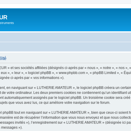
UR
instruments
ité
 » et ses sociétés affiliées (désignés ci-après par « nous », « notre », « nos »,
 eux », « leur », « logiciel phpBB », « www.phpbb.com », « phpBB Limited », « Équip
signée ci-après par « vos informations »).
nt, en naviguant sur « LUTHERIE AMATEUR », le logiciel phpBB créera un certain no
 de votre ordinateur. Les deux premiers cookies ne contiennent qu’un identifiant util
 sont automatiquement assignés par le logiciel phpBB. Un troisième cookie sera cr
ujets que vous avez lus, ce qui améliore votre navigation sur le forum.
l phpBB tout en naviguant sur « LUTHERIE AMATEUR », bien que ceux-ci soient ho
nière est de récupérer l’information que vous nous envoyez et que nous collectons. 
« messages invités »), l’enregistrement sur « LUTHERIE AMATEUR » (désignée ici p
os messages »).