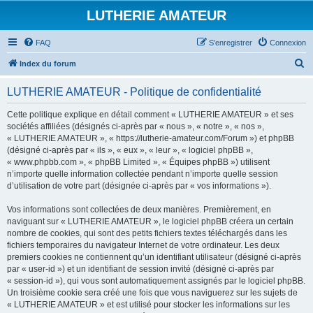
LUTHERIE AMATEUR
FAQ
S’enregistrer
Connexion
R
Index du forum
e
LUTHERIE AMATEUR - Politique de confidentialité
c
h
Cette politique explique en détail comment « LUTHERIE AMATEUR » et ses
sociétés affiliées (désignés ci-après par « nous », « notre », « nos »,
e
« LUTHERIE AMATEUR », « https://lutherie-amateur.com/Forum ») et phpBB
r
(désigné ci-après par « ils », « eux », « leur », « logiciel phpBB »,
« www.phpbb.com », « phpBB Limited », « Équipes phpBB ») utilisent
c
n’importe quelle information collectée pendant n’importe quelle session
h
d’utilisation de votre part (désignée ci-après par « vos informations »).
e
Vos informations sont collectées de deux manières. Premièrement, en
r
naviguant sur « LUTHERIE AMATEUR », le logiciel phpBB créera un certain
nombre de cookies, qui sont des petits fichiers textes téléchargés dans les
fichiers temporaires du navigateur Internet de votre ordinateur. Les deux
premiers cookies ne contiennent qu’un identifiant utilisateur (désigné ci-après
par « user-id ») et un identifiant de session invité (désigné ci-après par
« session-id »), qui vous sont automatiquement assignés par le logiciel phpBB.
Un troisième cookie sera créé une fois que vous naviguerez sur les sujets de
« LUTHERIE AMATEUR » et est utilisé pour stocker les informations sur les