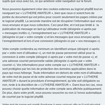
sujets que vous avez lus, ce qui améliore votre navigation sur le forum.
Nous pouvons également créer des cookies externes au logiciel phpBB tout en
naviguant sur « LUTHERIE AMATEUR », bien que ceux-ci soient hors de
portée du document qui est prévu pour couvrir seulement les pages créées par
le logiciel phpBB. La seconde manière est de récupérer l’information que vous
nous envoyez et que nous collectons. Ceci peut être, et n’est pas limité à : la
publication de message en tant qu’utilisateur invité (désignée ci-après par
« messages invités »), l’enregistrement sur « LUTHERIE AMATEUR »
(désignée ici par « votre compte ») et les messages que vous envoyez après
l’enregistrement et lors d’une connexion (désignés ici par « vos messages »).
Votre compte contiendra au minimum un identifiant unique (désigné ci-après
par « votre nom d’utilisateur »), un mot de passe personnel utilisé pour la
connexion à votre compte (désigné ci-après par « votre mot de passe »), et
une adresse courriel personnelle valide (désignée ci-après par « votre
courriel »). Vos informations pour votre compte sur « LUTHERIE AMATEUR »
sont protégées par les lois de protection des données applicables dans le
pays qui nous héberge. Toute information en-dehors de votre nom d’utilisateur,
de votre mot de passe et de votre adresse courriel requise par « LUTHERIE
AMATEUR » durant la procédure d’enregistrement, qu’elle soit obligatoire ou
non, reste à la discrétion de « LUTHERIE AMATEUR ». Dans tous les cas, vous
pouvez choisir quelle information de votre compte sera affichée publiquement.
De plus, dans votre profil, vous pouvez souscrire ou non à l’envoi automatique
de courriel par le logiciel phpBB.
Votre mot de passe est crypté (hashage à sens unique) afin qu’il soit sécurisé.